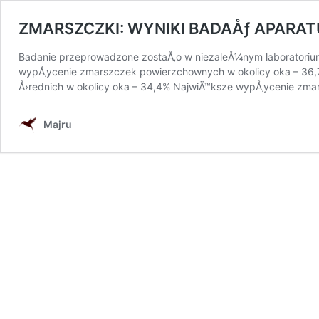
ZMARSZCZKI: WYNIKI BADAÅƒ APARA
Badanie przeprowadzone zostaÅ‚o w niezaleÅ¼nym laboratorium
wypÅ‚ycenie zmarszczek powierzchownych w okolicy oka – 36
Å›rednich w okolicy oka – 34,4% NajwiÄ™ksze wypÅ‚ycenie zma
Majru