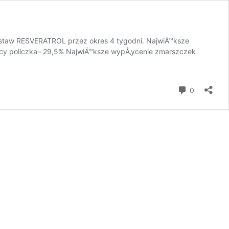
zestaw RESVERATROL przez okres 4 tygodni. NajwiÄ™ksze
cy policzka– 29,5% NajwiÄ™ksze wypÅ‚ycenie zmarszczek
KI:
komentar
0
ROWYCH
ROL