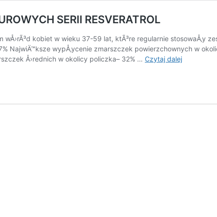
TUROWYCH SERII RESVERATROL
 wÅ›rÃ³d kobiet w wieku 37-59 lat, ktÃ³re regularnie stosowaÅ‚y 
,7% NajwiÄ™ksze wypÅ‚ycenie zmarszczek powierzchownych w okoli
ZMARSZCZ
rszczek Å›rednich w okolicy policzka– 32% …
Czytaj dalej
WYNIKI
BADAÅƒ
APARATU
SERII
RESVERAT