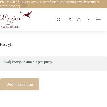
PREMIERA!!! Czas wysyłki zamówień jest wydłużony. Prosimy o
cierpliwość :)
Przejdź
do
treści
Koszyk
Koszyk
Twój koszyk aktualnie jest pusty.
Wróć do sklepu