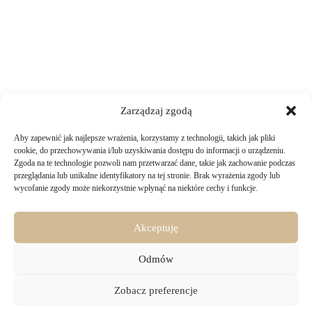
Zarządzaj zgodą
Aby zapewnić jak najlepsze wrażenia, korzystamy z technologii, takich jak pliki
TWOJE ZAKUPY
cookie, do przechowywania i/lub uzyskiwania dostępu do informacji o urządzeniu.
Zgoda na te technologie pozwoli nam przetwarzać dane, takie jak zachowanie podczas
przeglądania lub unikalne identyfikatory na tej stronie. Brak wyrażenia zgody lub
Logowanie i rejestracja
wycofanie zgody może niekorzystnie wpłynąć na niektóre cechy i funkcje.
INFORMACJE PRAWNE
Jak złożyć zamówienie
Sposoby i koszty dostawy
Darmowa dostawa
Regulamin sklepu
Akceptuję
Formy płatności
KONTAKT
Polityka prywatności i pliki cookies
14 dni na zwrot zakupów
Bezpieczeństwo danych osobowych
Odmów
Materiały do pobrania
KONTAKT
Copyright © 2026 - Majru
Zobacz preferencje
biuro@majru.com
(+48) 887 882 025