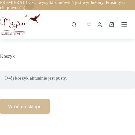
PREMIERA!!! Czas wysyłki zamówień jest wydłużony. Prosimy o
cierpliwość :)
Przejdź
do
treści
Koszyk
Koszyk
Twój koszyk aktualnie jest pusty.
Wróć do sklepu