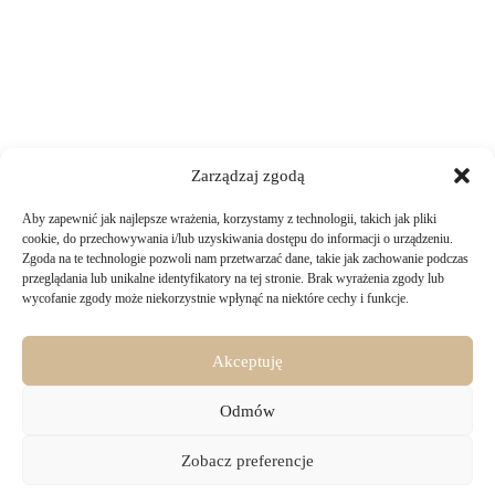
Zarządzaj zgodą
Aby zapewnić jak najlepsze wrażenia, korzystamy z technologii, takich jak pliki
TWOJE ZAKUPY
cookie, do przechowywania i/lub uzyskiwania dostępu do informacji o urządzeniu.
Zgoda na te technologie pozwoli nam przetwarzać dane, takie jak zachowanie podczas
przeglądania lub unikalne identyfikatory na tej stronie. Brak wyrażenia zgody lub
Logowanie i rejestracja
wycofanie zgody może niekorzystnie wpłynąć na niektóre cechy i funkcje.
INFORMACJE PRAWNE
Jak złożyć zamówienie
Sposoby i koszty dostawy
Darmowa dostawa
Regulamin sklepu
Akceptuję
Formy płatności
KONTAKT
Polityka prywatności i pliki cookies
14 dni na zwrot zakupów
Bezpieczeństwo danych osobowych
Odmów
Materiały do pobrania
KONTAKT
Copyright © 2026 - Majru
Zobacz preferencje
biuro@majru.com
(+48) 887 882 025