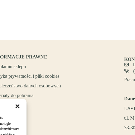
FORMACJE PRAWNE
KON
ulamin sklepu
tyka prywatności i pliki cookies
Pracu
pieczeństwo danych osobowych
riały do pobrania
Dane
LAVE
ul. M
do
hnologie
33-3
dentyfikatory
a niektóre