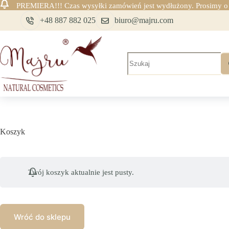
PREMIERA!!! Czas wysyłki zamówień jest wydłużony. Prosimy o c
Przejdź
+48 887 882 025
biuro@majru.com
do
treści
Brak
wyników
Koszyk
Twój koszyk aktualnie jest pusty.
Wróć do sklepu