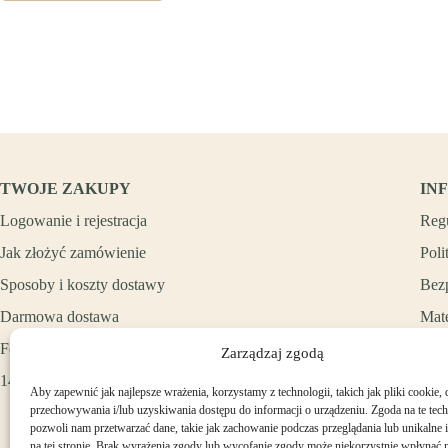
TWOJE ZAKUPY
IN
Logowanie i rejestracja
Reg
Jak złożyć zamówienie
Poli
Sposoby i koszty dostawy
Bez
Darmowa dostawa
Mate
Formy płatności
Zarządzaj zgodą
14 dni na zwrot zakupów
Aby zapewnić jak najlepsze wrażenia, korzystamy z technologii, takich jak pliki cookie, 
przechowywania i/lub uzyskiwania dostępu do informacji o urządzeniu. Zgoda na te tec
pozwoli nam przetwarzać dane, takie jak zachowanie podczas przeglądania lub unikalne i
na tej stronie. Brak wyrażenia zgody lub wycofanie zgody może niekorzystnie wpłynąć n