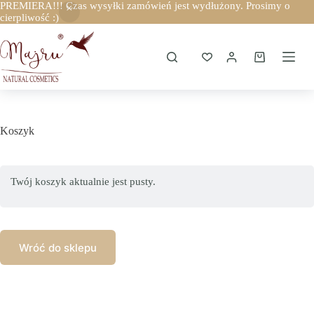
PREMIERA!!! Czas wysyłki zamówień jest wydłużony. Prosimy o
cierpliwość :)
Przejdź
do
treści
Koszyk
Koszyk
Twój koszyk aktualnie jest pusty.
Wróć do sklepu