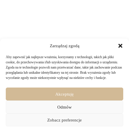
Zarządzaj zgodą
Aby zapewnić jak najlepsze wrażenia, korzystamy z technologii, takich jak pliki
TWOJE ZAKUPY
cookie, do przechowywania i/lub uzyskiwania dostępu do informacji o urządzeniu.
Zgoda na te technologie pozwoli nam przetwarzać dane, takie jak zachowanie podczas
przeglądania lub unikalne identyfikatory na tej stronie. Brak wyrażenia zgody lub
Logowanie i rejestracja
wycofanie zgody może niekorzystnie wpłynąć na niektóre cechy i funkcje.
INFORMACJE PRAWNE
Jak złożyć zamówienie
Sposoby i koszty dostawy
Darmowa dostawa
Regulamin sklepu
Akceptuję
Formy płatności
KONTAKT
Polityka prywatności i pliki cookies
14 dni na zwrot zakupów
Bezpieczeństwo danych osobowych
Odmów
Materiały do pobrania
KONTAKT
Copyright © 2026 - Majru
Zobacz preferencje
biuro@majru.com
(+48) 887 882 025