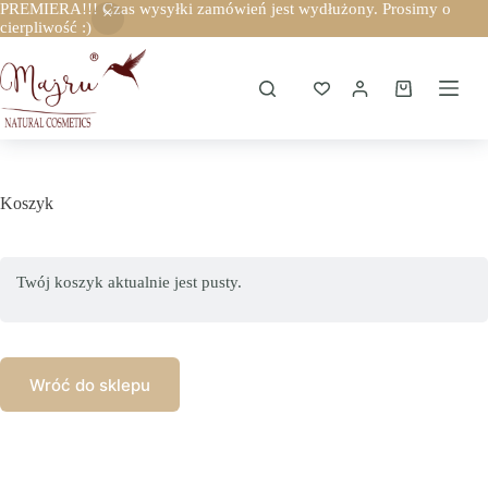
PREMIERA!!! Czas wysyłki zamówień jest wydłużony. Prosimy o
cierpliwość :)
Przejdź
do
treści
Koszyk
Koszyk
Twój koszyk aktualnie jest pusty.
Wróć do sklepu