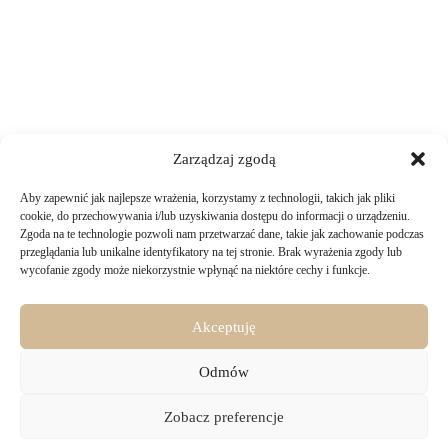
Zarządzaj zgodą
Aby zapewnić jak najlepsze wrażenia, korzystamy z technologii, takich jak pliki
TWOJE ZAKUPY
cookie, do przechowywania i/lub uzyskiwania dostępu do informacji o urządzeniu.
Zgoda na te technologie pozwoli nam przetwarzać dane, takie jak zachowanie podczas
przeglądania lub unikalne identyfikatory na tej stronie. Brak wyrażenia zgody lub
Logowanie i rejestracja
wycofanie zgody może niekorzystnie wpłynąć na niektóre cechy i funkcje.
INFORMACJE PRAWNE
Jak złożyć zamówienie
Sposoby i koszty dostawy
Darmowa dostawa
Regulamin sklepu
Akceptuję
Formy płatności
KONTAKT
Polityka prywatności i pliki cookies
14 dni na zwrot zakupów
Bezpieczeństwo danych osobowych
Odmów
Materiały do pobrania
KONTAKT
Copyright © 2026 - Majru
Zobacz preferencje
biuro@majru.com
(+48) 887 882 025