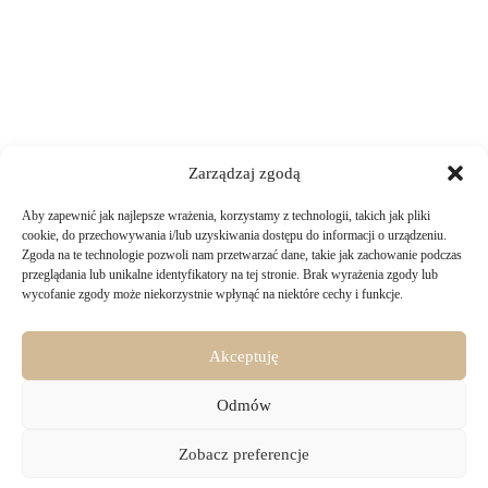
Zarządzaj zgodą
Aby zapewnić jak najlepsze wrażenia, korzystamy z technologii, takich jak pliki
TWOJE ZAKUPY
cookie, do przechowywania i/lub uzyskiwania dostępu do informacji o urządzeniu.
Zgoda na te technologie pozwoli nam przetwarzać dane, takie jak zachowanie podczas
przeglądania lub unikalne identyfikatory na tej stronie. Brak wyrażenia zgody lub
Logowanie i rejestracja
wycofanie zgody może niekorzystnie wpłynąć na niektóre cechy i funkcje.
INFORMACJE PRAWNE
Jak złożyć zamówienie
Sposoby i koszty dostawy
Darmowa dostawa
Regulamin sklepu
Akceptuję
Formy płatności
KONTAKT
Polityka prywatności i pliki cookies
14 dni na zwrot zakupów
Bezpieczeństwo danych osobowych
Odmów
Materiały do pobrania
KONTAKT
Copyright © 2026 - Majru
Zobacz preferencje
biuro@majru.com
(+48) 887 882 025