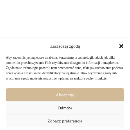
Zarządzaj zgodą
Aby zapewnić jak najlepsze wrażenia, korzystamy z technologii, takich jak pliki
TWOJE ZAKUPY
cookie, do przechowywania i/lub uzyskiwania dostępu do informacji o urządzeniu.
Zgoda na te technologie pozwoli nam przetwarzać dane, takie jak zachowanie podczas
przeglądania lub unikalne identyfikatory na tej stronie. Brak wyrażenia zgody lub
Logowanie i rejestracja
wycofanie zgody może niekorzystnie wpłynąć na niektóre cechy i funkcje.
INFORMACJE PRAWNE
Jak złożyć zamówienie
Sposoby i koszty dostawy
Darmowa dostawa
Regulamin sklepu
Akceptuję
Formy płatności
KONTAKT
Polityka prywatności i pliki cookies
14 dni na zwrot zakupów
Bezpieczeństwo danych osobowych
Odmów
Materiały do pobrania
KONTAKT
Copyright © 2026 - Majru
Zobacz preferencje
biuro@majru.com
(+48) 887 882 025