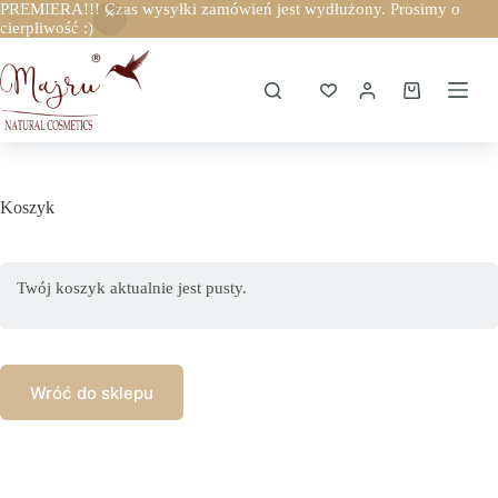
PREMIERA!!! Czas wysyłki zamówień jest wydłużony. Prosimy o
cierpliwość :)
Przejdź
do
treści
Koszyk
Koszyk
Twój koszyk aktualnie jest pusty.
Wróć do sklepu