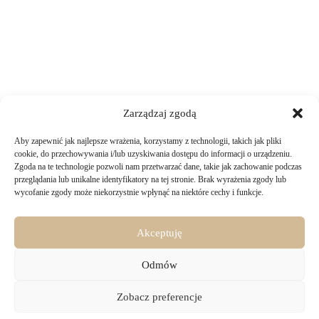
Zarządzaj zgodą
Aby zapewnić jak najlepsze wrażenia, korzystamy z technologii, takich jak pliki
TWOJE ZAKUPY
cookie, do przechowywania i/lub uzyskiwania dostępu do informacji o urządzeniu.
Zgoda na te technologie pozwoli nam przetwarzać dane, takie jak zachowanie podczas
przeglądania lub unikalne identyfikatory na tej stronie. Brak wyrażenia zgody lub
Logowanie i rejestracja
wycofanie zgody może niekorzystnie wpłynąć na niektóre cechy i funkcje.
INFORMACJE PRAWNE
Jak złożyć zamówienie
Sposoby i koszty dostawy
Darmowa dostawa
Regulamin sklepu
Akceptuję
Formy płatności
KONTAKT
Polityka prywatności i pliki cookies
14 dni na zwrot zakupów
Bezpieczeństwo danych osobowych
Odmów
Materiały do pobrania
KONTAKT
Copyright © 2026 - Majru
Zobacz preferencje
biuro@majru.com
(+48) 887 882 025