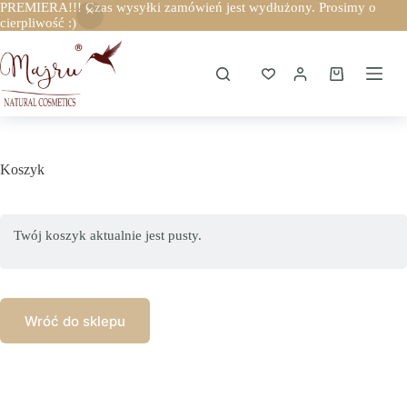
PREMIERA!!! Czas wysyłki zamówień jest wydłużony. Prosimy o
cierpliwość :)
Przejdź
do
treści
Koszyk
Koszyk
Twój koszyk aktualnie jest pusty.
Wróć do sklepu