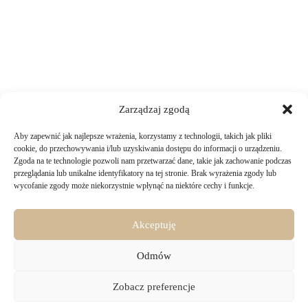
Zarządzaj zgodą
Aby zapewnić jak najlepsze wrażenia, korzystamy z technologii, takich jak pliki
TWOJE ZAKUPY
cookie, do przechowywania i/lub uzyskiwania dostępu do informacji o urządzeniu.
Zgoda na te technologie pozwoli nam przetwarzać dane, takie jak zachowanie podczas
przeglądania lub unikalne identyfikatory na tej stronie. Brak wyrażenia zgody lub
Logowanie i rejestracja
wycofanie zgody może niekorzystnie wpłynąć na niektóre cechy i funkcje.
INFORMACJE PRAWNE
Jak złożyć zamówienie
Sposoby i koszty dostawy
Darmowa dostawa
Regulamin sklepu
Akceptuję
Formy płatności
KONTAKT
Polityka prywatności i pliki cookies
14 dni na zwrot zakupów
Bezpieczeństwo danych osobowych
Odmów
Materiały do pobrania
KONTAKT
Copyright © 2026 - Majru
Zobacz preferencje
biuro@majru.com
(+48) 887 882 025