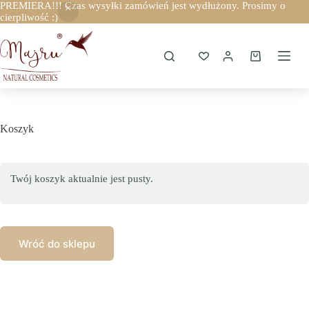
PREMIERA!!! Czas wysyłki zamówień jest wydłużony. Prosimy o
cierpliwość :)
Przejdź
do
treści
Koszyk
Koszyk
Twój koszyk aktualnie jest pusty.
Wróć do sklepu