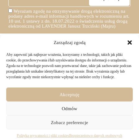
Wyrażam zgodę na otrzymywanie drogą elektroniczną na
podany adres e-mail informacji handlowych w rozumieniu art.
10 ust. 1 ustawy z dn. 18.07.2022 o świadczeniu usług drogą
elektroniczną od LAVENDER Janusz Trzciński (Majru)
Zarządzaj zgodą
Aby zapewnić jak najlepsze wrażenia, korzystamy z technologii, takich jak pliki
TWOJE ZAKUPY
cookie, do przechowywania i/lub uzyskiwania dostępu do informacji o urządzeniu.
Zgoda na te technologie pozwoli nam przetwarzać dane, takie jak zachowanie podczas
przeglądania lub unikalne identyfikatory na tej stronie. Brak wyrażenia zgody lub
Logowanie i rejestracja
wycofanie zgody może niekorzystnie wpłynąć na niektóre cechy i funkcje.
INFORMACJE PRAWNE
Jak złożyć zamówienie
Sposoby i koszty dostawy
Darmowa dostawa
Regulamin sklepu
Akceptuję
Formy płatności
KONTAKT
Polityka prywatności i pliki cookies
14 dni na zwrot zakupów
Bezpieczeństwo danych osobowych
Odmów
Materiały do pobrania
KONTAKT
Copyright © 2026 - Majru
Zobacz preferencje
biuro@majru.com
(+48) 887 882 025
Pracujemy od 9:00 do 16:00 w dni robocze.
Polityka prywatności i pliki cookies
Bezpieczeństwo danych osobowych