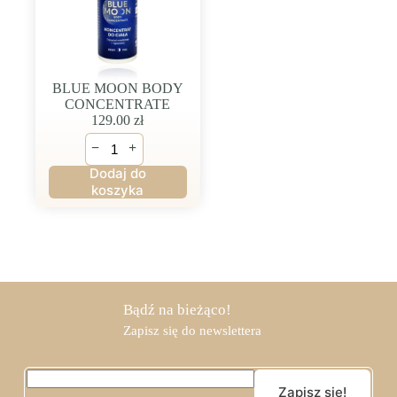
BLUE MOON BODY
CONCENTRATE
129.00
zł
ilość
−
+
BLUE
MOON
Dodaj do
BODY
koszyka
CONCENTRATE
Bądź na bieżąco!
Zapisz się do newslettera