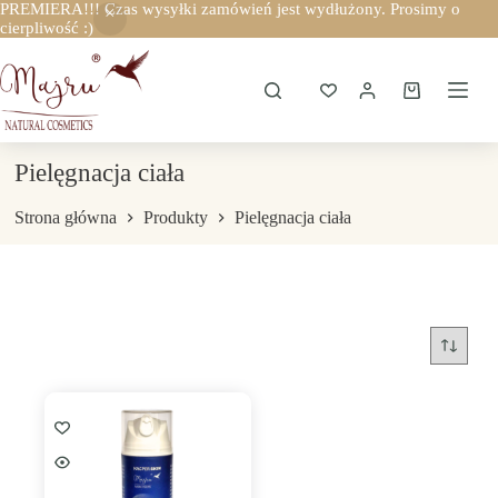
PREMIERA!!! Czas wysyłki zamówień jest wydłużony. Prosimy o
cierpliwość :)
Przejdź
do
treści
Koszyk
Pielęgnacja ciała
Strona główna
Produkty
Pielęgnacja ciała