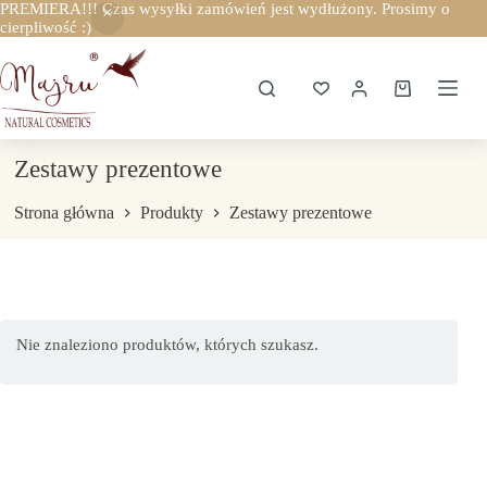
PREMIERA!!! Czas wysyłki zamówień jest wydłużony. Prosimy o
cierpliwość :)
Przejdź
do
treści
Koszyk
Zestawy prezentowe
Strona główna
Produkty
Zestawy prezentowe
Nie znaleziono produktów, których szukasz.