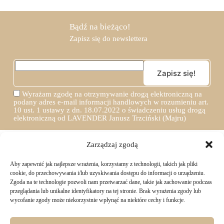
Bądź na bieżąco!
Zapisz się do newslettera
Wyrażam zgodę na otrzymywanie drogą elektroniczną na
podany adres e-mail informacji handlowych w rozumieniu art.
10 ust. 1 ustawy z dn. 18.07.2022 o świadczeniu usług drogą
elektroniczną od LAVENDER Janusz Trzciński (Majru)
Zarządzaj zgodą
Aby zapewnić jak najlepsze wrażenia, korzystamy z technologii, takich jak pliki
TWOJE ZAKUPY
cookie, do przechowywania i/lub uzyskiwania dostępu do informacji o urządzeniu.
Zgoda na te technologie pozwoli nam przetwarzać dane, takie jak zachowanie podczas
przeglądania lub unikalne identyfikatory na tej stronie. Brak wyrażenia zgody lub
Logowanie i rejestracja
wycofanie zgody może niekorzystnie wpłynąć na niektóre cechy i funkcje.
INFORMACJE PRAWNE
Jak złożyć zamówienie
Sposoby i koszty dostawy
Darmowa dostawa