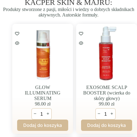
KACPER SKIN & MAJRU:
Produkty stworzone z pasji, miłości i wiedzy o dobrych składnikach
aktywnych. Autorskie formuły.
GLOW
EXOSOME SCALP
ILLUMINATING
BOOSTER (wcierka do
SERUM
skóry głowy)
98.00
zł
99.00
zł
ilość
ilość
−
+
−
+
GLOW
EXOSOME
ILLUMINATING
SCALP
Dodaj do koszyka
Dodaj do koszyka
SERUM
BOOSTER
(wcierka
do