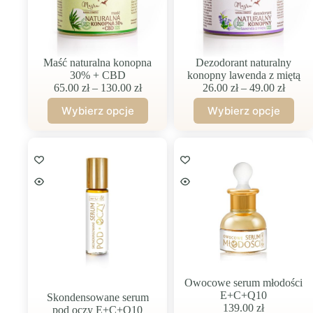
stronie
stronie
produktu
produktu
Maść naturalna konopna
Dezodorant naturalny
30% + CBD
konopny lawenda z miętą
Zakres
Zakre
65.00
zł
–
130.00
zł
26.00
zł
–
49.00
zł
cen:
cen:
Wybierz opcje
Wybierz opcje
od
od
Ten
Ten
65.00 zł
26.00 
produkt
produkt
do
do
ma
ma
130.00 zł
49.00 
wiele
wiele
wariantów.
wariantów.
Opcje
Opcje
można
można
wybrać
wybrać
na
na
stronie
stronie
produktu
produktu
Owocowe serum młodości
E+C+Q10
Skondensowane serum
139.00
zł
pod oczy E+C+Q10