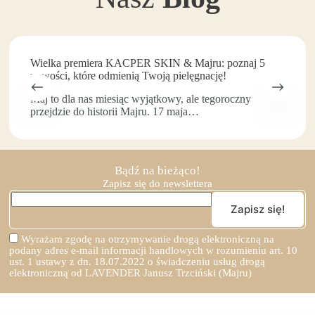
wariantów.
wariantów.
Opcje
Opcje
można
można
wybrać
wybrać
na
na
Wielka premiera KACPER SKIN & Majru: poznaj 5
stronie
stronie
nowości, które odmienią Twoją pielęgnację!
produktu
produktu
Maj to dla nas miesiąc wyjątkowy, ale tegoroczny
przejdzie do historii Majru. 17 maja…
Bądź na bieżąco!
Zapisz się do newslettera
Wyrażam zgodę na otrzymywanie drogą elektroniczną na
podany adres e-mail informacji handlowych w rozumieniu art. 10
ust. 1 ustawy z dn. 18.07.2022 o świadczeniu usług drogą
elektroniczną od LAVENDER Janusz Trzciński (Majru)