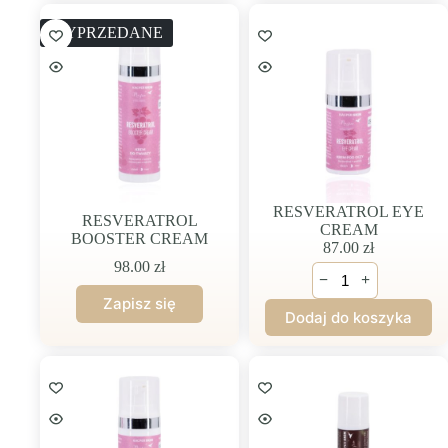
WYPRZEDANE
RESVERATROL EYE
RESVERATROL
CREAM
BOOSTER CREAM
87.00
zł
98.00
zł
ilość
−
+
RESVERATROL
EYE
Dodaj do koszyka
CREAM