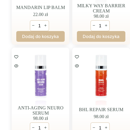
MILKY WAY BARRIER
MANDARIN LIP BALM
CREAM
22.00
zł
98.00
zł
ilość
ilość
−
+
−
+
MANDARIN
MILKY
LIP
WAY
Dodaj do koszyka
Dodaj do koszyka
BALM
BARRIER
CREAM
ANTI-AGING NEURO
BHL REPAIR SERUM
SERUM
98.00
zł
98.00
zł
ilość
ilość
−
+
−
+
ANTI-
BHL