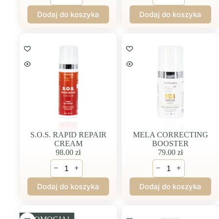
AGING
REPAIR
Dodaj do koszyka
Dodaj do koszyka
NEURO
SERUM
SERUM
S.O.S. RAPID REPAIR
MELA CORRECTING
CREAM
BOOSTER
98.00
zł
79.00
zł
ilość
ilość
−
+
−
+
S.O.S.
MELA
RAPID
CORRECTING
Dodaj do koszyka
Dodaj do koszyka
REPAIR
BOOSTER
CREAM