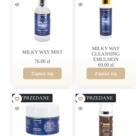
twarzy
twarzy
MILKY WAY
MILKY WAY MIST
CLEANSING
EMULSION
76.00
zł
69.00
zł
WYPRZEDANE
WYPRZEDANE