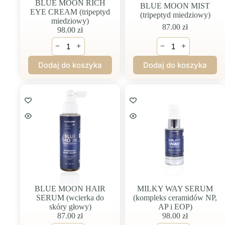
BLUE MOON RICH
BLUE MOON MIST
EYE CREAM (tripeptyd
(tripeptyd miedziowy)
miedziowy)
87.00
zł
98.00
zł
ilość
ilość
−
+
−
+
BLUE
BLUE
MOON
MOON
Dodaj do koszyka
Dodaj do koszyka
RICH
MIST
EYE
(tripeptyd
CREAM
miedziowy)
(tripeptyd
miedziowy)
BLUE MOON HAIR
MILKY WAY SERUM
SERUM (wcierka do
(kompleks ceramidów NP,
skóry głowy)
AP i EOP)
87.00
zł
98.00
zł