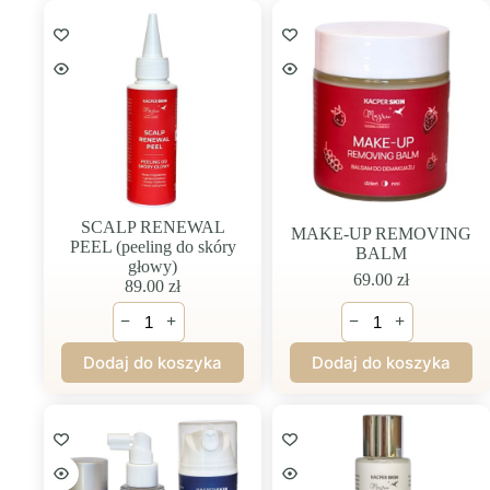
skóry
głowy)
SCALP RENEWAL
MAKE-UP REMOVING
PEEL (peeling do skóry
BALM
głowy)
69.00
zł
89.00
zł
ilość
ilość
−
+
−
+
SCALP
MAKE-
RENEWAL
UP
Dodaj do koszyka
Dodaj do koszyka
PEEL
REMOVING
(peeling
BALM
do
skóry
głowy)