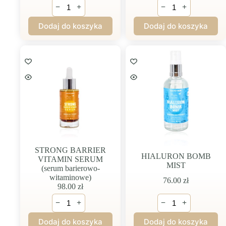
ilość
ilość
−
+
−
+
BLUE
MILKY
MOON
WAY
Dodaj do koszyka
Dodaj do koszyka
HAIR
SERUM
SERUM
(kompleks
(wcierka
ceramidów
do
NP,
skóry
AP
głowy)
i
EOP)
STRONG BARRIER
HIALURON BOMB
VITAMIN SERUM
MIST
(serum barierowo-
witaminowe)
76.00
zł
98.00
zł
ilość
ilość
−
+
−
+
STRONG
HIALURON
BARRIER
BOMB
Dodaj do koszyka
Dodaj do koszyka
VITAMIN
MIST