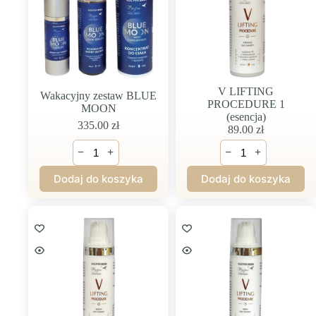
V LIFTING
Wakacyjny zestaw BLUE
PROCEDURE 1
MOON
(esencja)
335.00
zł
89.00
zł
ilość
ilość
−
+
−
+
Wakacyjny
V
zestaw
LIFTING
Dodaj do koszyka
Dodaj do koszyka
BLUE
PROCEDURE
MOON
1
(esencja)