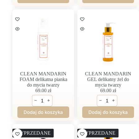
SERUM
(serum
barierowo-
witaminowe)
CLEAN MANDARIN
CLEAN MANDARIN
FOAM delikatna pianka
GEL delikatny żel do
do mycia twarzy
mycia twarzy
69.00
zł
69.00
zł
ilość
ilość
−
+
−
+
CLEAN
CLEAN
MANDARIN
MANDARIN
Dodaj do koszyka
Dodaj do koszyka
FOAM
GEL
delikatna
delikatny
pianka
żel
do
do
WYPRZEDANE
WYPRZEDANE
mycia
mycia