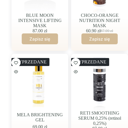
BLUE MOON
CHOCO-ORANGE
INTENSIVE LIFTING
NUTRITION NIGHT
MASK
MASK
87.00
zł
60.90
zł
87.00
zł
Pierwotna
Aktualna
cena
cena
wynosiła:
wynosi:
87.00 zł.
60.90 zł.
WYPRZEDANE
WYPRZEDANE
RETI SMOOTHING
MELA BRIGHTENING
SERUM 0,25% (retinol
GEL
0,25%)
69.00
zł