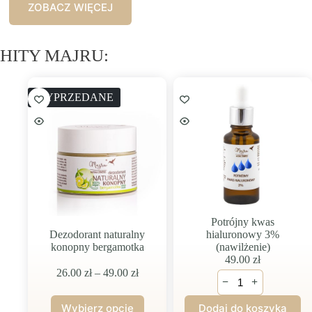
ZOBACZ WIĘCEJ
HITY MAJRU:
WYPRZEDANE
Potrójny kwas
hialuronowy 3%
Dezodorant naturalny
(nawilżenie)
konopny bergamotka
49.00
zł
Zakres
26.00
zł
–
49.00
zł
ilość
−
+
cen:
Potrójny
od
kwas
Wybierz opcje
Dodaj do koszyka
26.00 zł
hialuronowy