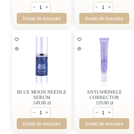
ilość
ilość
−
+
−
+
BLUE
MELA
MOON
CORRECTING
Dodaj do koszyka
Dodaj do koszyka
BODY
PEEL
CONCENTRATE
BLUE MOON NEEDLE
ANTI-WRINKLE
SERUM
CORRECTOR
149.00
zł
119.00
zł
ilość
ilość
−
+
−
+
BLUE
ANTI-
MOON
WRINKLE
Dodaj do koszyka
Dodaj do koszyka
NEEDLE
CORRECTOR
SERUM