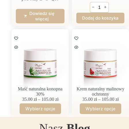
ilość
−
+
Owocowe
Dowiedz się
serum
Dodaj do koszyka
więcej
młodości
E+C+Q10
Maść naturalna konopna
Krem naturalny malinowy
30%
ochronny
Zakres
Zakre
35.00
zł
–
105.00
zł
35.00
zł
–
105.00
zł
cen:
cen:
Wybierz opcje
Wybierz opcje
od
od
Ten
Ten
35.00 zł
35.00
produkt
produkt
do
do
ma
ma
Nasz
Blog
105.00 zł
105.0
wiele
wiele