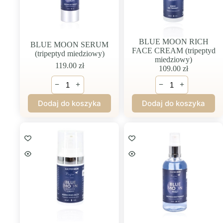
BLUE MOON RICH
BLUE MOON SERUM
FACE CREAM (tripeptyd
(tripeptyd miedziowy)
miedziowy)
119.00
zł
109.00
zł
ilość
ilość
−
+
−
+
BLUE
BLUE
MOON
MOON
Dodaj do koszyka
Dodaj do koszyka
SERUM
RICH
(tripeptyd
FACE
miedziowy)
CREAM
(tripeptyd
miedziowy)