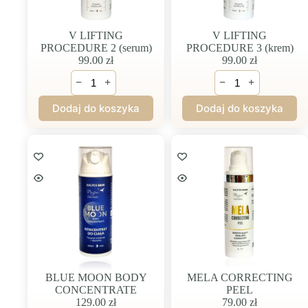
V LIFTING
V LIFTING
PROCEDURE 2 (serum)
PROCEDURE 3 (krem)
99.00
zł
99.00
zł
ilość
ilość
−
+
−
+
V
V
LIFTING
LIFTING
Dodaj do koszyka
Dodaj do koszyka
PROCEDURE
PROCEDURE
2
3
(serum)
(krem)
BLUE MOON BODY
MELA CORRECTING
CONCENTRATE
PEEL
129.00
zł
79.00
zł