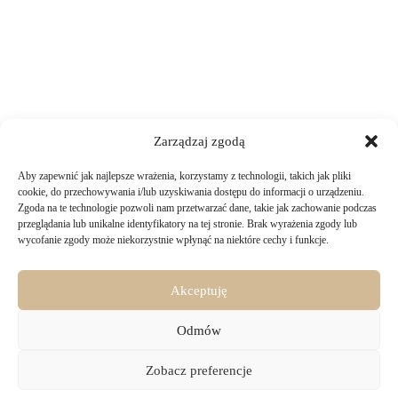
Zarządzaj zgodą
Aby zapewnić jak najlepsze wrażenia, korzystamy z technologii, takich jak pliki
TWOJE ZAKUPY
cookie, do przechowywania i/lub uzyskiwania dostępu do informacji o urządzeniu.
Zgoda na te technologie pozwoli nam przetwarzać dane, takie jak zachowanie podczas
przeglądania lub unikalne identyfikatory na tej stronie. Brak wyrażenia zgody lub
Logowanie i rejestracja
wycofanie zgody może niekorzystnie wpłynąć na niektóre cechy i funkcje.
INFORMACJE PRAWNE
Jak złożyć zamówienie
Sposoby i koszty dostawy
Darmowa dostawa
Regulamin sklepu
Akceptuję
Formy płatności
KONTAKT
Polityka prywatności i pliki cookies
14 dni na zwrot zakupów
Bezpieczeństwo danych osobowych
Odmów
Materiały do pobrania
KONTAKT
Copyright © 2026 - Majru
Zobacz preferencje
biuro@majru.com
(+48) 887 882 025