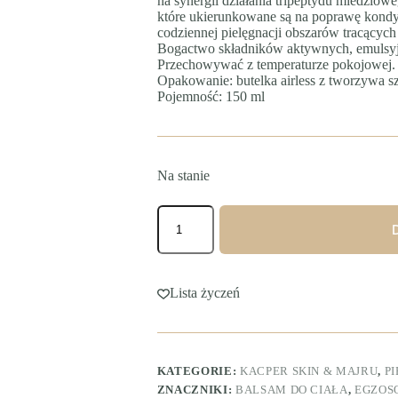
na synergii działania tripeptydu miedzio
które ukierunkowane są na poprawę kondycj
codziennej pielęgnacji obszarów tracących 
Bogactwo składników aktywnych, emulsyj
Przechowywać z temperaturze pokojowej.
Opakowanie: butelka airless z tworzywa s
Pojemność: 150 ml
Na stanie
ilość
BLUE
MOON
BODY
CONCENTRATE
Lista życzeń
KATEGORIE:
KACPER SKIN & MAJRU
,
P
ZNACZNIKI:
BALSAM DO CIAŁA
,
EGZOS