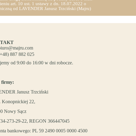
niu art. 10 ust. 1 ustawy z dn. 18.07.2022 o
roniczną od LAVENDER Janusz Trzciński (Majru)
TAKT
biuro@majru.com
(+48) 887 882 025
jemy od 9:00 do 16:00 w dni robocze.
 firmy:
NDER Janusz Trzciński
. Konopnickiej 22,
00 Nowy Sącz
734-273-29-22, REGON 366447045
nta bankowego: PL 59 2490 0005 0000 4500