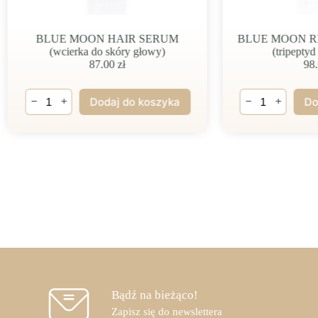
BLUE MOON HAIR SERUM
BLUE MOON R
(wcierka do skóry głowy)
(tripepty
87.00
zł
98
ilość
ilość
−
+
−
+
Dodaj do koszyka
Do
BLUE
BLUE
MOON
MOON
HAIR
RICH
SERUM
EYE
(wcierka
CREAM
do
(tripeptyd
skóry
miedziowy)
głowy)
Bądź na bieżąco!
Zapisz się do newslettera