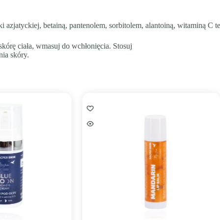
zjatyckiej, betainą, pantenolem, sorbitolem, alantoiną, witaminą C te
órę ciała, wmasuj do wchłonięcia. Stosuj
ia skóry.