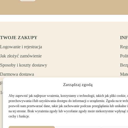
TWOJE ZAKUPY
IN
Logowanie i rejestracja
Reg
Jak złożyć zamówienie
Poli
Sposoby i koszty dostawy
Bez
Darmowa dostawa
Mate
Formy płatności
Zarządzaj zgodą
14 dni na zwrot zakupów
Aby zapewnić jak najlepsze wrażenia, korzystamy z technologii, takich jak pliki cookie, 
przechowywania i/lub uzyskiwania dostępu do informacji o urządzeniu. Zgoda na te tec
pozwoli nam przetwarzać dane, takie jak zachowanie podczas przeglądania lub unikalne i
na tej stronie. Brak wyrażenia zgody lub wycofanie zgody może niekorzystnie wpłynąć n
cechy i funkcje.