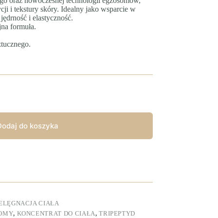
wego oraz nowoczesnej technologii egzosomów,
i i tekstury skóry. Idealny jako wsparcie w
jędrność i elastyczność.
na formuła.
ztucznego.
Dodaj do koszyka
IELĘGNACJA CIAŁA
OMY
,
KONCENTRAT DO CIAŁA
,
TRIPEPTYD