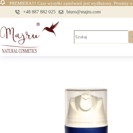
PREMIERA!!! Czas wysyłki zamówień jest wydłużony. Prosimy o c
Przejdź
+48 887 882 025
biuro@majru.com
do
treści
Brak
wyników