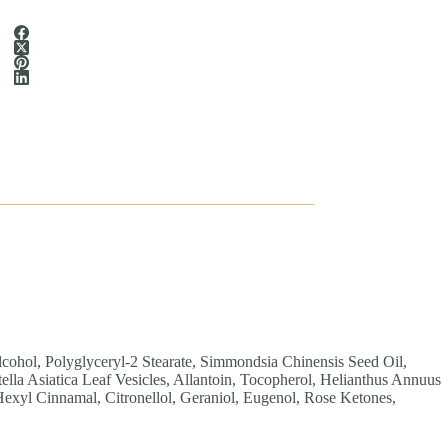
Alcohol, Polyglyceryl-2 Stearate, Simmondsia Chinensis Seed Oil,
tella Asiatica Leaf Vesicles, Allantoin, Tocopherol, Helianthus Annuus
exyl Cinnamal, Citronellol, Geraniol, Eugenol, Rose Ketones,