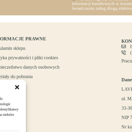
informacji handlowych w rozumie
świadczeniu usług drogą elekt
FORMACJE PRAWNE
KON
ulamin sklepu
tyka prywatności i pliki cookies
Pracu
pieczeństwo danych osobowych
riały do pobrania
Dane
LAVE
ul. M
do
hnologie
33-3
dentyfikatory
a niektóre
NIP 
Nr ko