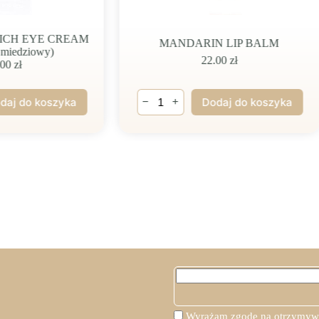
ICH EYE CREAM
MANDARIN LIP BALM
d miedziowy)
22.00
zł
.00
zł
ilość
−
+
daj do koszyka
Dodaj do koszyka
MANDARIN
LIP
BALM
Wyrażam zgodę na otrzymywan