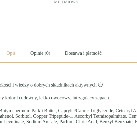
MIEDZIOWY
Opis
Opinie (0)
Dostawa i płatność
ości i wiedzy o dobrych składnikach aktywnych 🙂
tny kolor i cudowny, lekko owocowy, intrygujący zapach.
 Butyrospermum Parkii Butter, Caprylic/Capric Triglyceride, Cetearyl 
nthenol, Sorbitol, Copper Tripeptide-1, Ascorbyl Tetraisopalmitate, Cen
 Levulinate, Sodium Anisate, Parfum, Citric Acid, Benzyl Benzoate, H