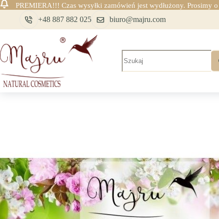
PREMIERA!!! Czas wysyłki zamówień jest wydłużony. Prosimy o c
Przejdź
+48 887 882 025
biuro@majru.com
do
treści
Brak
wyników