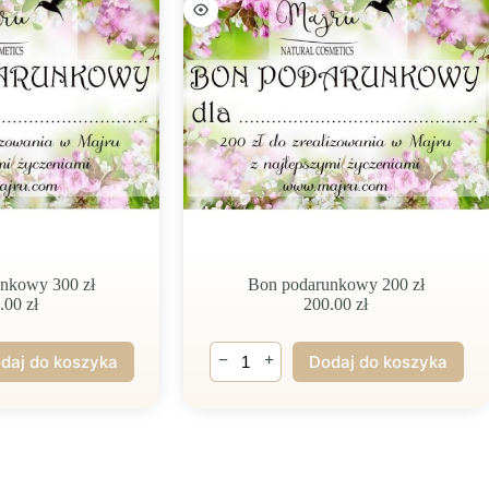
nkowy 300 zł
Bon podarunkowy 200 zł
0.00
zł
200.00
zł
ilość
−
+
daj do koszyka
Dodaj do koszyka
Bon
podarunkowy
200
zł