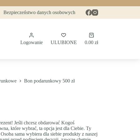
Bezpieczeństwo danych osobowych
Koszyk
Logowanie
ULUBIONE
0.00
zł
runkowe
Bon podarunkowy 500 zł
ezent! Jeśli chcesz obdarować Kogoś
wna, które wybrać, ta opcja jest dla Ciebie. Ty
soba sama wybiera dla siebie produkty z naszej
z nami przed podjęciem decyzji, zawsze chętnie