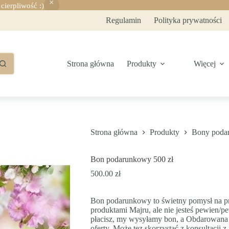
ierpliwość :)
Regulamin
Polityka prywatności
Strona główna
Produkty
Więcej
Strona główna
Produkty
Bony poda
Bon podarunkowy 500 zł
500.00
zł
Bon podarunkowy to świetny pomysł na pr
produktami Majru, ale nie jesteś pewien/pe
płacisz, my wysyłamy bon, a Obdarowana O
oferty. Może tez skorzystać z konsultacji 