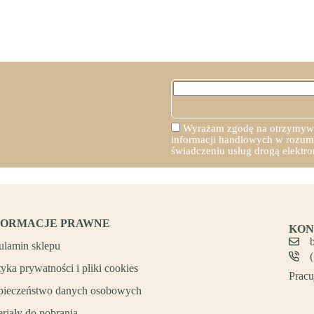
Wyrażam zgodę na otrzymywan
informacji handlowych w rozumie
świadczeniu usług drogą elekt
FORMACJE PRAWNE
KON
ulamin sklepu
tyka prywatności i pliki cookies
Pracu
pieczeństwo danych osobowych
riały do pobrania