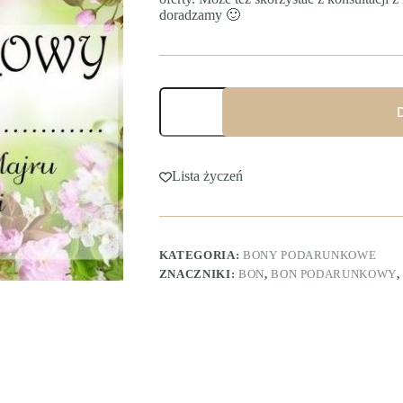
doradzamy 🙂
ilość
Bon
podarunkowy
500
zł
Lista życzeń
KATEGORIA:
BONY PODARUNKOWE
ZNACZNIKI:
BON
,
BON PODARUNKOWY