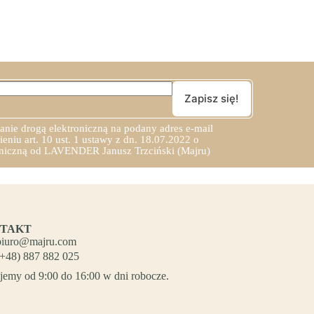
ie drogą elektroniczną na podany adres e-mail
niu art. 10 ust. 1 ustawy z dn. 18.07.2022 o
roniczną od LAVENDER Janusz Trzciński (Majru)
TAKT
biuro@majru.com
(+48) 887 882 025
jemy od 9:00 do 16:00 w dni robocze.