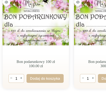
Bon podarunkowy 100 zł
Bon podaru
100.00
zł
30
ilość
ilość
−
+
−
+
Dodaj do koszyka
Do
Bon
Bon
podarunkowy
podarunkowy
100
300
zł
zł