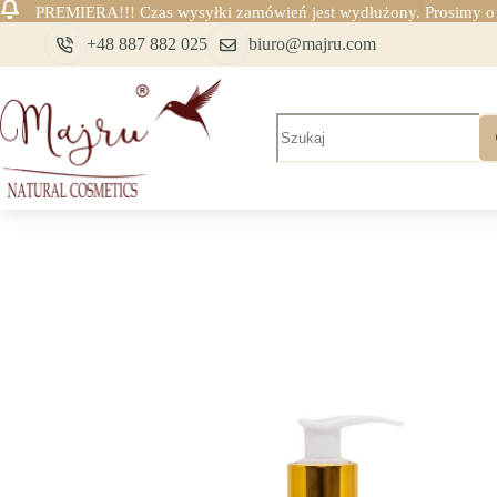
PREMIERA!!! Czas wysyłki zamówień jest wydłużony. Prosimy o c
Przejdź
+48 887 882 025
biuro@majru.com
do
treści
Brak
wyników