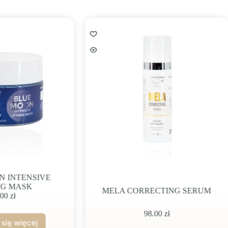
SIVE
K
BL
MELA CORRECTING SERUM
98.00
zł
ej