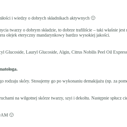
ości i wiedzy o dobrych składnikach aktywnych 🙂
cia twarzy o dobrym składzie, to dobrze trafiliście – taki właśnie jest
era olejek eteryczny mandarynkowy bardzo wysokiej jakości.
cyl Glucoside, Lauryl Glucoside, Algin, Citrus Nobilis Peel Oil Expr
.
matologa.
 rodzaju skóry. Stosujemy go po wykonaniu demakijażu (np. za 
 ruchami na wilgotnej skórze twarzy, szyi i dekoltu. Następnie spłucz 
OAM 🙂