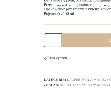
Delikatnie się pieni, oczyszcza i pielęgnuj
Przechowywać z temperaturze pokojowej.
Opakowanie: przezroczysta butelka z two
Pojemność: 150 ml
ilość
CLEAN
MANDARIN
GEL
delikatny
żel
Lista życzeń
do
mycia
twarzy
KATEGORIE:
KACPER SKIN & MAJRU
,
O
ZNACZNIKI:
ŻEL DO MYCIA TWARZY
,
Ż