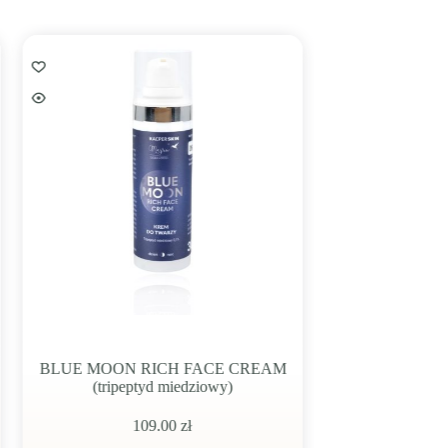
UE MOON RICH FACE CREAM
BLUE MOON RICH E
(tripeptyd miedziowy)
(tripeptyd miedzi
109.00
zł
98.00
zł