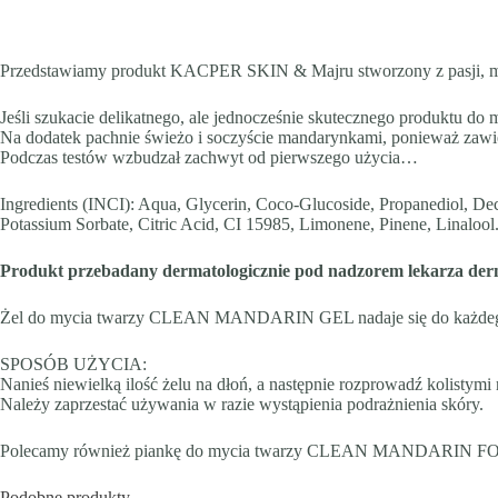
Przedstawiamy produkt KACPER SKIN & Majru stworzony z pasji, mił
Jeśli szukacie delikatnego, ale jednocześnie skutecznego produktu do my
Na dodatek pachnie świeżo i soczyście mandarynkami, ponieważ zawi
Podczas testów wzbudzał zachwyt od pierwszego użycia…
Ingredients (INCI): Aqua, Glycerin, Coco-Glucoside, Propanediol, De
Potassium Sorbate, Citric Acid, CI 15985, Limonene, Pinene, Linalool
Produkt przebadany dermatologicznie pod nadzorem lekarza der
Żel do mycia twarzy CLEAN MANDARIN GEL nadaje się do każdego
SPOSÓB UŻYCIA:
Nanieś niewielką ilość żelu na dłoń, a następnie rozprowadź kolistymi
Należy zaprzestać używania w razie wystąpienia podrażnienia skóry.
Polecamy również piankę do mycia twarzy CLEAN MANDARIN F
Podobne produkty