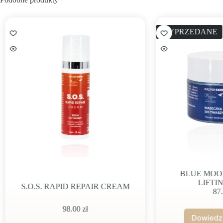
WYPRZEDANE
BLUE MOON INTEN
LIFTING MAS
O.S. RAPID REPAIR CREAM
87.00
zł
98.00
zł
Dowiedz się więc