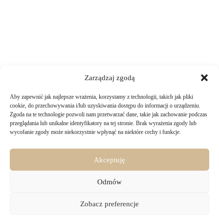
Zarządzaj zgodą
Aby zapewnić jak najlepsze wrażenia, korzystamy z technologii, takich jak pliki
TWOJE ZAKUPY
cookie, do przechowywania i/lub uzyskiwania dostępu do informacji o urządzeniu.
Zgoda na te technologie pozwoli nam przetwarzać dane, takie jak zachowanie podczas
przeglądania lub unikalne identyfikatory na tej stronie. Brak wyrażenia zgody lub
Logowanie i rejestracja
wycofanie zgody może niekorzystnie wpłynąć na niektóre cechy i funkcje.
INFORMACJE PRAWNE
Jak złożyć zamówienie
Sposoby i koszty dostawy
Darmowa dostawa
Regulamin sklepu
Akceptuję
Formy płatności
KONTAKT
Polityka prywatności i pliki cookies
14 dni na zwrot zakupów
Bezpieczeństwo danych osobowych
Odmów
Materiały do pobrania
KONTAKT
Copyright © 2026 - Majru
Zobacz preferencje
biuro@majru.com
(+48) 887 882 025