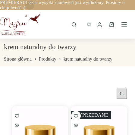
PREMIERA!!! Czas wysyłki zamówień jest wydłużony. Prosimy o
cierpliwość :)
Przejdź
do
treści
Koszyk
krem naturalny do twarzy
Strona główna
Produkty
krem naturalny do twarzy
WYPRZEDANE