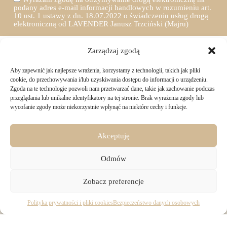
podany adres e-mail informacji handlowych w rozumieniu art.
10 ust. 1 ustawy z dn. 18.07.2022 o świadczeniu usług drogą
elektroniczną od LAVENDER Janusz Trzciński (Majru)
Zarządzaj zgodą
Aby zapewnić jak najlepsze wrażenia, korzystamy z technologii, takich jak pliki
TWOJE ZAKUPY
cookie, do przechowywania i/lub uzyskiwania dostępu do informacji o urządzeniu.
Zgoda na te technologie pozwoli nam przetwarzać dane, takie jak zachowanie podczas
przeglądania lub unikalne identyfikatory na tej stronie. Brak wyrażenia zgody lub
Logowanie i rejestracja
wycofanie zgody może niekorzystnie wpłynąć na niektóre cechy i funkcje.
INFORMACJE PRAWNE
Jak złożyć zamówienie
Sposoby i koszty dostawy
Darmowa dostawa
Regulamin sklepu
Akceptuję
Formy płatności
KONTAKT
Polityka prywatności i pliki cookies
14 dni na zwrot zakupów
Bezpieczeństwo danych osobowych
Odmów
Materiały do pobrania
KONTAKT
Copyright © 2026 - Majru
Zobacz preferencje
biuro@majru.com
(+48) 887 882 025
Pracujemy od 9:00 do 16:00 w dni robocze.
Polityka prywatności i pliki cookies
Bezpieczeństwo danych osobowych
Dane firmy:
Wykonanie:
Netidea.pl