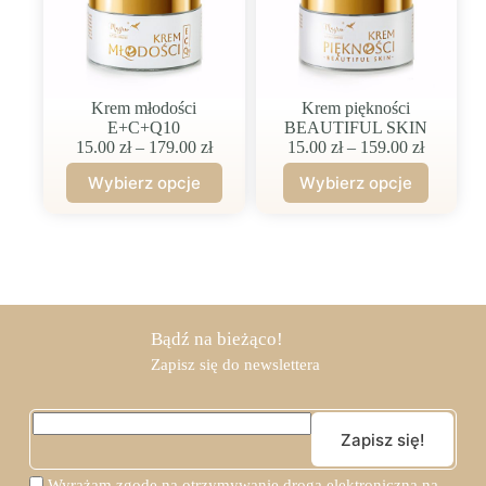
Krem młodości
Krem piękności
E+C+Q10
BEAUTIFUL SKIN
Zakres
Zakres
15.00
zł
–
179.00
zł
15.00
zł
–
159.00
zł
cen:
cen:
Wybierz opcje
Wybierz opcje
od
od
Ten
Ten
15.00 zł
15.00 zł
produkt
produkt
do
do
ma
ma
179.00 zł
159.00 z
wiele
wiele
wariantów.
wariantów.
Opcje
Opcje
można
można
wybrać
wybrać
Bądź na bieżąco!
na
na
Zapisz się do newslettera
stronie
stronie
produktu
produktu
Wyrażam zgodę na otrzymywanie drogą elektroniczną na