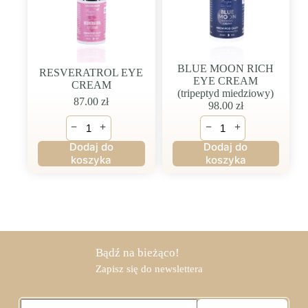
BLUE MOON RICH
RESVERATROL EYE
EYE CREAM
CREAM
(tripeptyd miedziowy)
87.00
zł
98.00
zł
ilość
ilość
−
+
−
+
RESVERATROL
BLUE
EYE
MOON
Dodaj do
Dodaj do
CREAM
RICH
koszyka
koszyka
EYE
CREAM
(tripeptyd
miedziowy)
Bądź na bieżąco!
Zapisz się do newslettera