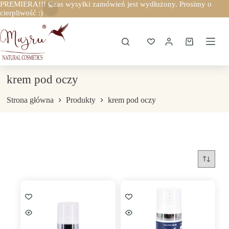
PREMIERA!!! Czas wysyłki zamówień jest wydłużony. Prosimy o
cierpliwość :)
Przejdź
do
treści
Koszyk
krem pod oczy
Strona główna
Produkty
krem pod oczy