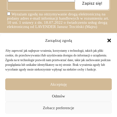
Wyrażam zgodę na otrzymywanie drogą elektroniczną na
podany adres e-mail informacji handlowych w rozumieniu art.
10 ust. 1 ustawy z dn. 18.07.2022 o świadczeniu usług drogą
elektroniczną od LAVENDER Janusz Trzciński (Majru)
Zarządzaj zgodą
Aby zapewnić jak najlepsze wrażenia, korzystamy z technologii, takich jak pliki
TWOJE ZAKUPY
cookie, do przechowywania i/lub uzyskiwania dostępu do informacji o urządzeniu.
Zgoda na te technologie pozwoli nam przetwarzać dane, takie jak zachowanie podczas
przeglądania lub unikalne identyfikatory na tej stronie. Brak wyrażenia zgody lub
Logowanie i rejestracja
wycofanie zgody może niekorzystnie wpłynąć na niektóre cechy i funkcje.
INFORMACJE PRAWNE
Jak złożyć zamówienie
Sposoby i koszty dostawy
Darmowa dostawa
Regulamin sklepu
Akceptuję
Formy płatności
KONTAKT
Polityka prywatności i pliki cookies
14 dni na zwrot zakupów
Bezpieczeństwo danych osobowych
Odmów
Materiały do pobrania
KONTAKT
Copyright © 2026 - Majru
Zobacz preferencje
biuro@majru.com
(+48) 887 882 025