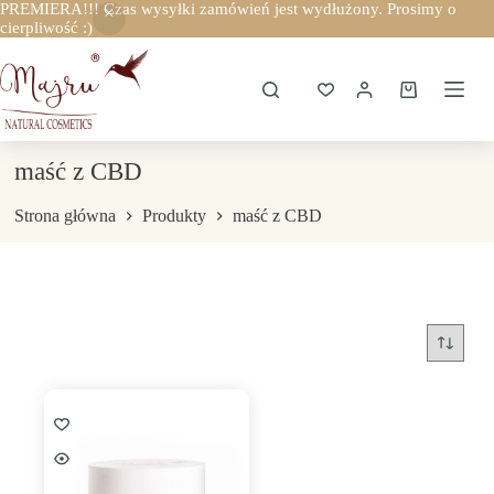
PREMIERA!!! Czas wysyłki zamówień jest wydłużony. Prosimy o
cierpliwość :)
Przejdź
do
treści
Koszyk
maść z CBD
Strona główna
Produkty
maść z CBD