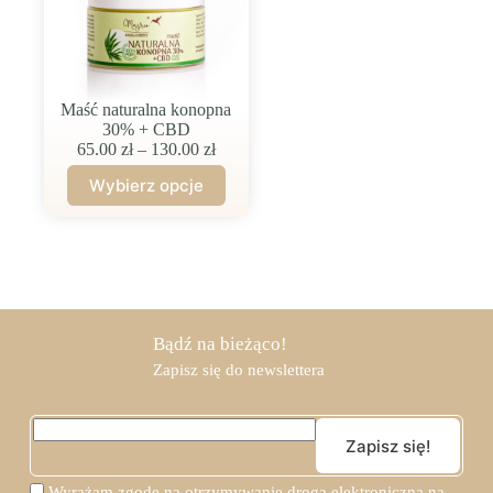
Maść naturalna konopna
30% + CBD
Zakres
65.00
zł
–
130.00
zł
cen:
Wybierz opcje
od
Ten
65.00 zł
produkt
do
ma
130.00 zł
wiele
wariantów.
Opcje
można
wybrać
Bądź na bieżąco!
na
Zapisz się do newslettera
stronie
produktu
Wyrażam zgodę na otrzymywanie drogą elektroniczną na