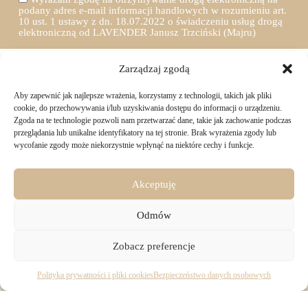
podany adres e-mail informacji handlowych w rozumieniu art.
10 ust. 1 ustawy z dn. 18.07.2022 o świadczeniu usług drogą
elektroniczną od LAVENDER Janusz Trzciński (Majru)
Zarządzaj zgodą
Aby zapewnić jak najlepsze wrażenia, korzystamy z technologii, takich jak pliki
TWOJE ZAKUPY
cookie, do przechowywania i/lub uzyskiwania dostępu do informacji o urządzeniu.
Zgoda na te technologie pozwoli nam przetwarzać dane, takie jak zachowanie podczas
przeglądania lub unikalne identyfikatory na tej stronie. Brak wyrażenia zgody lub
Logowanie i rejestracja
wycofanie zgody może niekorzystnie wpłynąć na niektóre cechy i funkcje.
INFORMACJE PRAWNE
Jak złożyć zamówienie
Sposoby i koszty dostawy
Darmowa dostawa
Regulamin sklepu
Akceptuję
Formy płatności
KONTAKT
Polityka prywatności i pliki cookies
14 dni na zwrot zakupów
Bezpieczeństwo danych osobowych
Odmów
Materiały do pobrania
KONTAKT
Copyright © 2026 - Majru
Zobacz preferencje
biuro@majru.com
(+48) 887 882 025
Pracujemy od 9:00 do 16:00 w dni robocze.
Polityka prywatności i pliki cookies
Bezpieczeństwo danych osobowych
Dane firmy:
Wykonanie:
Netidea.pl