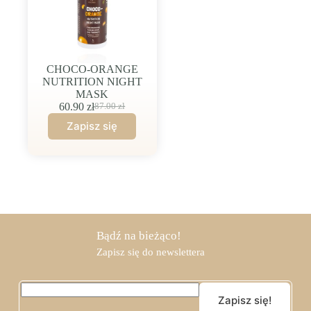
CHOCO-ORANGE
NUTRITION NIGHT
MASK
60.90
zł
87.00
zł
Pierwotna
Aktualna
cena
cena
wynosiła:
wynosi:
87.00 zł.
60.90 zł.
Bądź na bieżąco!
Zapisz się do newslettera