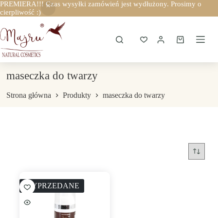
PREMIERA!!! Czas wysyłki zamówień jest wydłużony. Prosimy o
cierpliwość :)
Przejdź
do
treści
Koszyk
maseczka do twarzy
Strona główna
Produkty
maseczka do twarzy
WYPRZEDANE