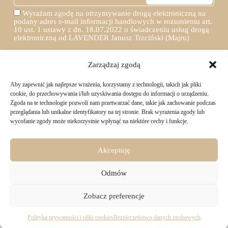
Wyrażam zgodę na otrzymywanie drogą elektroniczną na
podany adres e-mail informacji handlowych w rozumieniu art.
10 ust. 1 ustawy z dn. 18.07.2022 o świadczeniu usług drogą
elektroniczną od LAVENDER Janusz Trzciński (Majru)
Zarządzaj zgodą
Aby zapewnić jak najlepsze wrażenia, korzystamy z technologii, takich jak pliki
TWOJE ZAKUPY
cookie, do przechowywania i/lub uzyskiwania dostępu do informacji o urządzeniu.
Zgoda na te technologie pozwoli nam przetwarzać dane, takie jak zachowanie podczas
przeglądania lub unikalne identyfikatory na tej stronie. Brak wyrażenia zgody lub
Logowanie i rejestracja
wycofanie zgody może niekorzystnie wpłynąć na niektóre cechy i funkcje.
INFORMACJE PRAWNE
Jak złożyć zamówienie
Sposoby i koszty dostawy
Darmowa dostawa
Regulamin sklepu
Akceptuję
Formy płatności
KONTAKT
Polityka prywatności i pliki cookies
14 dni na zwrot zakupów
Bezpieczeństwo danych osobowych
Odmów
Materiały do pobrania
KONTAKT
Copyright © 2026 - Majru
Zobacz preferencje
biuro@majru.com
(+48) 887 882 025
Pracujemy od 9:00 do 16:00 w dni robocze.
Polityka prywatności i pliki cookies
Bezpieczeństwo danych osobowych