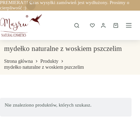
PREMIERA!!! Czas wysyłki zamówień jest wydłużony. Prosimy o
cierpliwość :)
Przejdź
do
treści
Koszyk
mydełko naturalne z woskiem pszczelim
Strona główna
Produkty
mydełko naturalne z woskiem pszczelim
Nie znaleziono produktów, których szukasz.