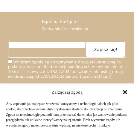
Bądź na bieżąco!
Zapisz się do newslettera
Wyrażam zgodę na otrzymywanie drogą elektroniczną na
podany adres e-mail informacji handlowych w rozumieniu art.
10 ust. 1 ustawy z dn. 18.07.2022 o świadczeniu usług drogą
elektroniczną od LAVENDER Janusz Trzciński (Majru)
Zarządzaj zgodą
Aby zapewnić jak najlepsze wrażenia, korzystamy z technologii, takich jak pliki
TWOJE ZAKUPY
cookie, do przechowywania i/lub uzyskiwania dostępu do informacji o urządzeniu.
Zgoda na te technologie pozwoli nam przetwarzać dane, takie jak zachowanie podczas
przeglądania lub unikalne identyfikatory na tej stronie. Brak wyrażenia zgody lub
Logowanie i rejestracja
wycofanie zgody może niekorzystnie wpłynąć na niektóre cechy i funkcje.
INFORMACJE PRAWNE
Jak złożyć zamówienie
Sposoby i koszty dostawy