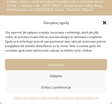
podany adres e-mail informacji handlowych w rozumieniu art.
10 ust. 1 ustawy z dn. 18.07.2022 o świadczeniu usług drogą
elektroniczną od LAVENDER Janusz Trzciński (Majru)
Zarządzaj zgodą
Aby zapewnić jak najlepsze wrażenia, korzystamy z technologii, takich jak pliki
TWOJE ZAKUPY
cookie, do przechowywania i/lub uzyskiwania dostępu do informacji o urządzeniu.
Zgoda na te technologie pozwoli nam przetwarzać dane, takie jak zachowanie podczas
przeglądania lub unikalne identyfikatory na tej stronie. Brak wyrażenia zgody lub
Logowanie i rejestracja
wycofanie zgody może niekorzystnie wpłynąć na niektóre cechy i funkcje.
INFORMACJE PRAWNE
Jak złożyć zamówienie
Sposoby i koszty dostawy
Darmowa dostawa
Regulamin sklepu
Akceptuję
Formy płatności
KONTAKT
Polityka prywatności i pliki cookies
14 dni na zwrot zakupów
Bezpieczeństwo danych osobowych
Odmów
Materiały do pobrania
KONTAKT
Copyright © 2026 - Majru
Zobacz preferencje
biuro@majru.com
(+48) 887 882 025
Pracujemy od 9:00 do 16:00 w dni robocze.
Polityka prywatności i pliki cookies
Bezpieczeństwo danych osobowych
Dane firmy:
Wykonanie:
Netidea.pl
LAVENDER Janusz Trzciński