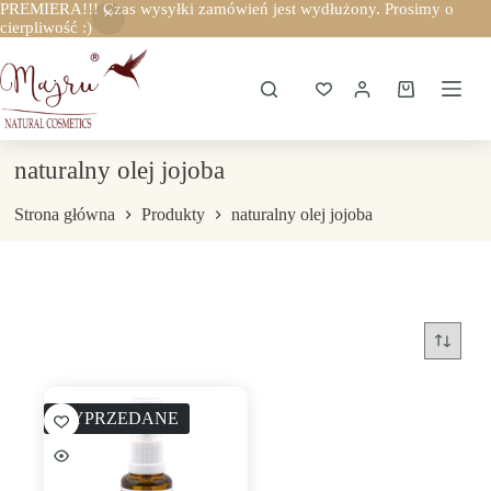
PREMIERA!!! Czas wysyłki zamówień jest wydłużony. Prosimy o
cierpliwość :)
Przejdź
do
treści
Koszyk
naturalny olej jojoba
Strona główna
Produkty
naturalny olej jojoba
WYPRZEDANE