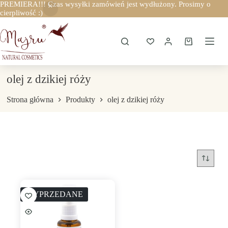
PREMIERA!!! Czas wysyłki zamówień jest wydłużony. Prosimy o
cierpliwość :)
Przejdź
do
treści
Koszyk
olej z dzikiej róży
Strona główna
Produkty
olej z dzikiej róży
WYPRZEDANE