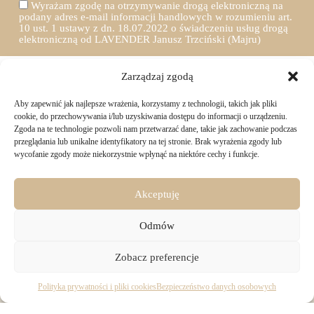
Wyrażam zgodę na otrzymywanie drogą elektroniczną na
podany adres e-mail informacji handlowych w rozumieniu art.
10 ust. 1 ustawy z dn. 18.07.2022 o świadczeniu usług drogą
elektroniczną od LAVENDER Janusz Trzciński (Majru)
Zarządzaj zgodą
Aby zapewnić jak najlepsze wrażenia, korzystamy z technologii, takich jak pliki
TWOJE ZAKUPY
cookie, do przechowywania i/lub uzyskiwania dostępu do informacji o urządzeniu.
Zgoda na te technologie pozwoli nam przetwarzać dane, takie jak zachowanie podczas
przeglądania lub unikalne identyfikatory na tej stronie. Brak wyrażenia zgody lub
Logowanie i rejestracja
wycofanie zgody może niekorzystnie wpłynąć na niektóre cechy i funkcje.
INFORMACJE PRAWNE
Jak złożyć zamówienie
Sposoby i koszty dostawy
Darmowa dostawa
Regulamin sklepu
Akceptuję
Formy płatności
KONTAKT
Polityka prywatności i pliki cookies
14 dni na zwrot zakupów
Bezpieczeństwo danych osobowych
Odmów
Materiały do pobrania
KONTAKT
Copyright © 2026 - Majru
Zobacz preferencje
biuro@majru.com
(+48) 887 882 025
Pracujemy od 9:00 do 16:00 w dni robocze.
Polityka prywatności i pliki cookies
Bezpieczeństwo danych osobowych
Dane firmy:
Wykonanie:
Netidea.pl