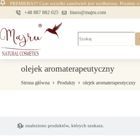
PREMIERA!!! Czas wysyłki zamówień jest wydłużony. Prosimy o c
Przejdź
+48 887 882 025
biuro@majru.com
do
treści
Brak
wyników
olejek aromaterapeutyczny
Strona główna
Produkty
olejek aromaterapeutyczny
Nie znaleziono produktów, których szukasz.