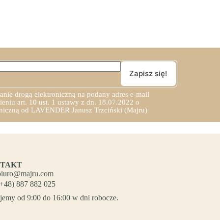
ie drogą elektroniczną na podany adres e-mail
niu art. 10 ust. 1 ustawy z dn. 18.07.2022 o
roniczną od LAVENDER Janusz Trzciński (Majru)
TAKT
biuro@majru.com
(+48) 887 882 025
jemy od 9:00 do 16:00 w dni robocze.