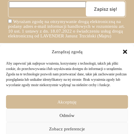
Wyrażam zgodę na otrzymywanie drogą elektroniczną na
podany adres e-mail informacji handlowych w rozumieniu art.
10 ust. 1 ustawy z dn. 18.07.2022 o świadczeniu usług drogą
elektroniczną od LAVENDER Janusz Trzciński (Majru)
Zarządzaj zgodą
Aby zapewnić jak najlepsze wrażenia, korzystamy z technologii, takich jak pliki
TWOJE ZAKUPY
cookie, do przechowywania i/lub uzyskiwania dostępu do informacji o urządzeniu.
Zgoda na te technologie pozwoli nam przetwarzać dane, takie jak zachowanie podczas
przeglądania lub unikalne identyfikatory na tej stronie. Brak wyrażenia zgody lub
Logowanie i rejestracja
wycofanie zgody może niekorzystnie wpłynąć na niektóre cechy i funkcje.
INFORMACJE PRAWNE
Jak złożyć zamówienie
Sposoby i koszty dostawy
Darmowa dostawa
Regulamin sklepu
Akceptuję
Formy płatności
KONTAKT
Polityka prywatności i pliki cookies
14 dni na zwrot zakupów
Bezpieczeństwo danych osobowych
Odmów
Materiały do pobrania
KONTAKT
Copyright © 2026 - Majru
Zobacz preferencje
biuro@majru.com