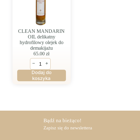
CLEAN MANDARIN
OIL delikatny
hydrofilowy olejek do
demakijażu
65.00
zł
ilość
−
+
CLEAN
MANDARIN
Dodaj do
OIL
koszyka
delikatny
hydrofilowy
olejek
do
demakijażu
Bądź na bieżąco!
Zapisz się do newslettera