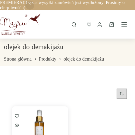
PREMIERA!!! Czas wysyłki zamówień jest wydłużony. Prosimy o
cierpliwość :)
Przejdź
do
treści
Koszyk
olejek do demakijażu
Strona główna
Produkty
olejek do demakijażu