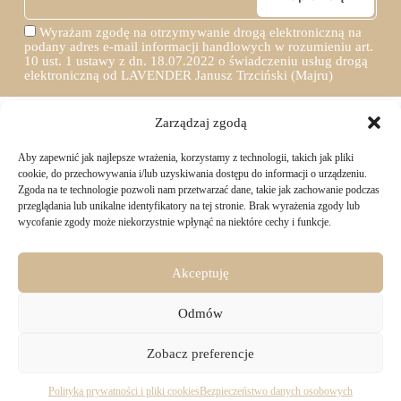
Wyrażam zgodę na otrzymywanie drogą elektroniczną na
podany adres e-mail informacji handlowych w rozumieniu art.
10 ust. 1 ustawy z dn. 18.07.2022 o świadczeniu usług drogą
elektroniczną od LAVENDER Janusz Trzciński (Majru)
Zarządzaj zgodą
Aby zapewnić jak najlepsze wrażenia, korzystamy z technologii, takich jak pliki
TWOJE ZAKUPY
cookie, do przechowywania i/lub uzyskiwania dostępu do informacji o urządzeniu.
Zgoda na te technologie pozwoli nam przetwarzać dane, takie jak zachowanie podczas
przeglądania lub unikalne identyfikatory na tej stronie. Brak wyrażenia zgody lub
Logowanie i rejestracja
wycofanie zgody może niekorzystnie wpłynąć na niektóre cechy i funkcje.
INFORMACJE PRAWNE
Jak złożyć zamówienie
Sposoby i koszty dostawy
Darmowa dostawa
Regulamin sklepu
Akceptuję
Formy płatności
KONTAKT
Polityka prywatności i pliki cookies
14 dni na zwrot zakupów
Bezpieczeństwo danych osobowych
Odmów
Materiały do pobrania
KONTAKT
Copyright © 2026 - Majru
Zobacz preferencje
biuro@majru.com
(+48) 887 882 025
Pracujemy od 9:00 do 16:00 w dni robocze.
Polityka prywatności i pliki cookies
Bezpieczeństwo danych osobowych