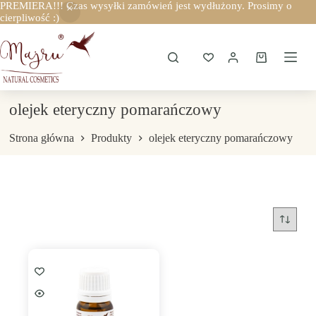
PREMIERA!!! Czas wysyłki zamówień jest wydłużony. Prosimy o
cierpliwość :)
Przejdź
do
treści
Koszyk
olejek eteryczny pomarańczowy
Strona główna
Produkty
olejek eteryczny pomarańczowy