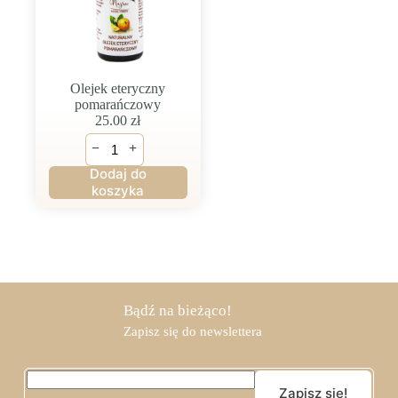
Olejek eteryczny
pomarańczowy
25.00
zł
ilość
−
+
Olejek
eteryczny
Dodaj do
pomarańczowy
koszyka
Bądź na bieżąco!
Zapisz się do newslettera