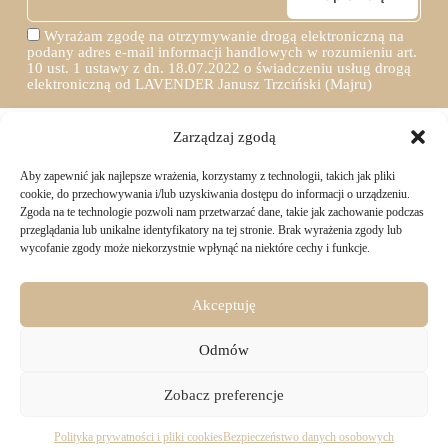
Wyrażam zgodę na otrzymywanie drogą elektroniczną na
podany adres e-mail informacji handlowych w rozumieniu art.
10 ust. 1 ustawy z dn. 18.07.2022 o świadczeniu usług drogą
elektroniczną od LAVENDER Janusz Trzciński (Majru)
Zarządzaj zgodą
Aby zapewnić jak najlepsze wrażenia, korzystamy z technologii, takich jak pliki
TWOJE ZAKUPY
cookie, do przechowywania i/lub uzyskiwania dostępu do informacji o urządzeniu.
Zgoda na te technologie pozwoli nam przetwarzać dane, takie jak zachowanie podczas
przeglądania lub unikalne identyfikatory na tej stronie. Brak wyrażenia zgody lub
Logowanie i rejestracja
wycofanie zgody może niekorzystnie wpłynąć na niektóre cechy i funkcje.
INFORMACJE PRAWNE
Jak złożyć zamówienie
Sposoby i koszty dostawy
Darmowa dostawa
Regulamin sklepu
Akceptuję
Formy płatności
KONTAKT
Polityka prywatności i pliki cookies
14 dni na zwrot zakupów
Bezpieczeństwo danych osobowych
Odmów
Materiały do pobrania
KONTAKT
Copyright © 2026 - Majru
Zobacz preferencje
biuro@majru.com
(+48) 887 882 025
Pracujemy od 9:00 do 16:00 w dni robocze.
Polityka prywatności i pliki cookies
Bezpieczeństwo danych osobowych