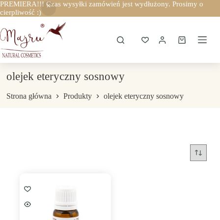
PREMIERA!!! Czas wysyłki zamówień jest wydłużony. Prosimy o
cierpliwość :)
Przejdź
do
treści
Koszyk
olejek eteryczny sosnowy
Strona główna
Produkty
olejek eteryczny sosnowy