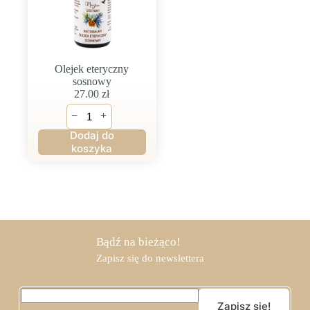
Olejek eteryczny
sosnowy
27.00
zł
ilość
−
+
Olejek
eteryczny
Dodaj do
sosnowy
koszyka
Bądź na bieżąco!
Zapisz się do newslettera