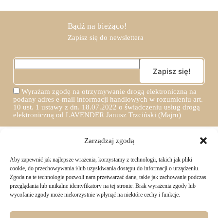
Bądź na bieżąco!
Zapisz się do newslettera
Wyrażam zgodę na otrzymywanie drogą elektroniczną na
podany adres e-mail informacji handlowych w rozumieniu art.
10 ust. 1 ustawy z dn. 18.07.2022 o świadczeniu usług drogą
elektroniczną od LAVENDER Janusz Trzciński (Majru)
Zarządzaj zgodą
Aby zapewnić jak najlepsze wrażenia, korzystamy z technologii, takich jak pliki
TWOJE ZAKUPY
cookie, do przechowywania i/lub uzyskiwania dostępu do informacji o urządzeniu.
Zgoda na te technologie pozwoli nam przetwarzać dane, takie jak zachowanie podczas
przeglądania lub unikalne identyfikatory na tej stronie. Brak wyrażenia zgody lub
Logowanie i rejestracja
wycofanie zgody może niekorzystnie wpłynąć na niektóre cechy i funkcje.
INFORMACJE PRAWNE
Jak złożyć zamówienie
Sposoby i koszty dostawy
Darmowa dostawa