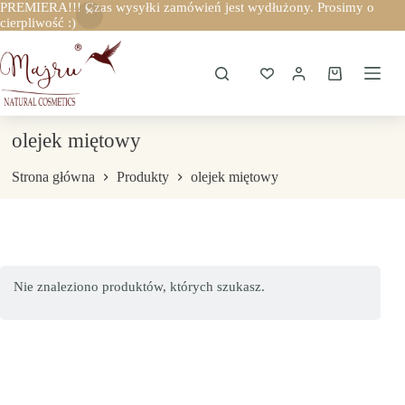
PREMIERA!!! Czas wysyłki zamówień jest wydłużony. Prosimy o
cierpliwość :)
Przejdź
do
treści
Koszyk
olejek miętowy
Strona główna
Produkty
olejek miętowy
Nie znaleziono produktów, których szukasz.