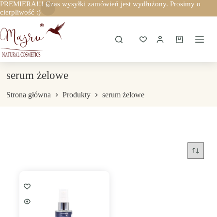
PREMIERA!!! Czas wysyłki zamówień jest wydłużony. Prosimy o
cierpliwość :)
Przejdź
do
treści
Koszyk
serum żelowe
Strona główna
Produkty
serum żelowe