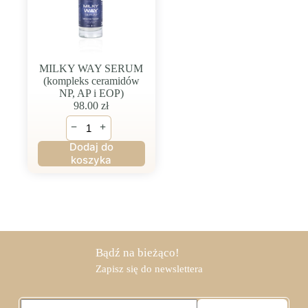
MILKY WAY SERUM
(kompleks ceramidów
NP, AP i EOP)
98.00
zł
ilość
−
+
MILKY
WAY
Dodaj do
SERUM
koszyka
(kompleks
ceramidów
NP,
AP
i
EOP)
Bądź na bieżąco!
Zapisz się do newslettera