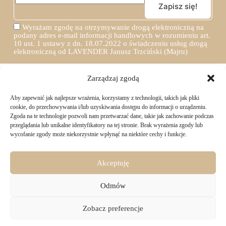
Wyrażam zgodę na otrzymywanie drogą elektroniczną na
podany adres e-mail informacji handlowych w rozumieniu art.
10 ust. 1 ustawy z dn. 18.07.2022 o świadczeniu usług drogą
elektroniczną od LAVENDER Janusz Trzciński (Majru)
Zarządzaj zgodą
Aby zapewnić jak najlepsze wrażenia, korzystamy z technologii, takich jak pliki
TWOJE ZAKUPY
cookie, do przechowywania i/lub uzyskiwania dostępu do informacji o urządzeniu.
Zgoda na te technologie pozwoli nam przetwarzać dane, takie jak zachowanie podczas
przeglądania lub unikalne identyfikatory na tej stronie. Brak wyrażenia zgody lub
Logowanie i rejestracja
wycofanie zgody może niekorzystnie wpłynąć na niektóre cechy i funkcje.
INFORMACJE PRAWNE
Jak złożyć zamówienie
Sposoby i koszty dostawy
Darmowa dostawa
Regulamin sklepu
Akceptuję
Formy płatności
KONTAKT
Polityka prywatności i pliki cookies
14 dni na zwrot zakupów
Bezpieczeństwo danych osobowych
Odmów
Materiały do pobrania
KONTAKT
Copyright © 2026 - Majru
Zobacz preferencje
biuro@majru.com
(+48) 887 882 025