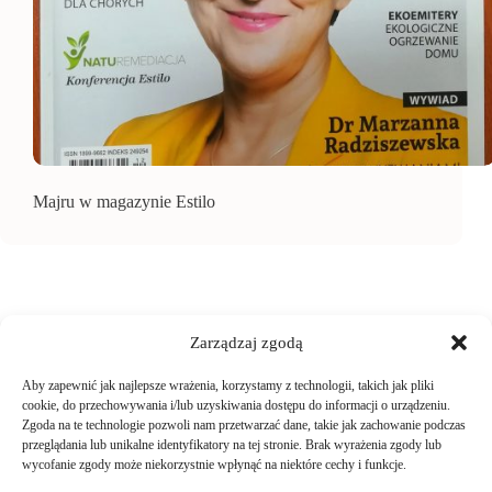
Majru w magazynie Estilo
Zarządzaj zgodą
Aby zapewnić jak najlepsze wrażenia, korzystamy z technologii, takich jak pliki
TWOJE ZAKUPY
cookie, do przechowywania i/lub uzyskiwania dostępu do informacji o urządzeniu.
Zgoda na te technologie pozwoli nam przetwarzać dane, takie jak zachowanie podczas
przeglądania lub unikalne identyfikatory na tej stronie. Brak wyrażenia zgody lub
Logowanie i rejestracja
wycofanie zgody może niekorzystnie wpłynąć na niektóre cechy i funkcje.
INFORMACJE PRAWNE
Jak złożyć zamówienie