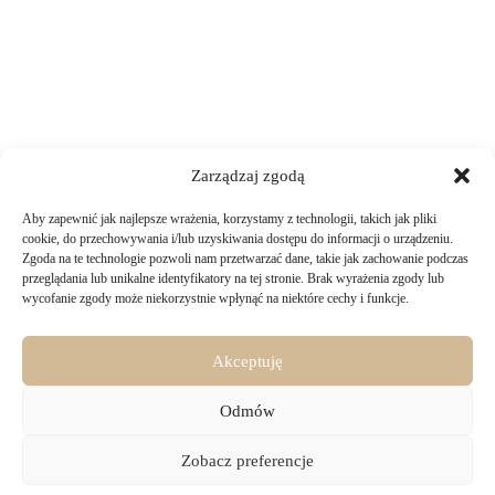
Zarządzaj zgodą
Aby zapewnić jak najlepsze wrażenia, korzystamy z technologii, takich jak pliki
TWOJE ZAKUPY
cookie, do przechowywania i/lub uzyskiwania dostępu do informacji o urządzeniu.
Zgoda na te technologie pozwoli nam przetwarzać dane, takie jak zachowanie podczas
przeglądania lub unikalne identyfikatory na tej stronie. Brak wyrażenia zgody lub
Logowanie i rejestracja
wycofanie zgody może niekorzystnie wpłynąć na niektóre cechy i funkcje.
INFORMACJE PRAWNE
Jak złożyć zamówienie
Sposoby i koszty dostawy
Darmowa dostawa
Regulamin sklepu
Akceptuję
Formy płatności
KONTAKT
Polityka prywatności i pliki cookies
14 dni na zwrot zakupów
Bezpieczeństwo danych osobowych
Odmów
Materiały do pobrania
KONTAKT
Copyright © 2026 - Majru
Zobacz preferencje
biuro@majru.com
(+48) 887 882 025