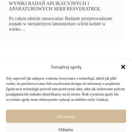
WYNIKI BADAŃ APLIKACYJNYCH I
APARATUROWYCH SERII RESVERATROL
Po całym okresie stosowania: Badanie przeprowadzone
zostało w niezależnym laboratorium wśród kobiet w
wieku…
Zarządzaj zgodą
Aby zapewnić jak najlepsze wrażenia, korzystamy z technologii, takich jak pliki
TWOJE ZAKUPY
cookie, do przechowywania i/lub uzyskiwania dostępu do informacji o urządzeniu.
Zgoda na te technologie pozwoli nam przetwarzać dane, takie jak zachowanie podczas
przeglądania lub unikalne identyfikatory na tej stronie. Brak wyrażenia zgody lub
Logowanie i rejestracja
wycofanie zgody może niekorzystnie wpłynąć na niektóre cechy i funkcje.
INFORMACJE PRAWNE
Jak złożyć zamówienie
Sposoby i koszty dostawy
Darmowa dostawa
Regulamin sklepu
Akceptuję
Formy płatności
KONTAKT
Polityka prywatności i pliki cookies
14 dni na zwrot zakupów
Bezpieczeństwo danych osobowych
Odmów
Materiały do pobrania