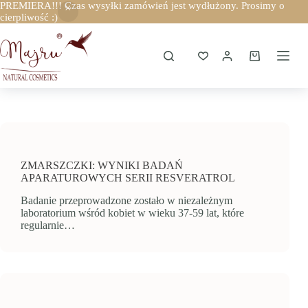
PREMIERA!!! Czas wysyłki zamówień jest wydłużony. Prosimy o
cierpliwość :)
Przejdź
do
treści
Koszyk
ZMARSZCZKI: WYNIKI BADAŃ
APARATUROWYCH SERII RESVERATROL
Badanie przeprowadzone zostało w niezależnym
laboratorium wśród kobiet w wieku 37-59 lat, które
regularnie…