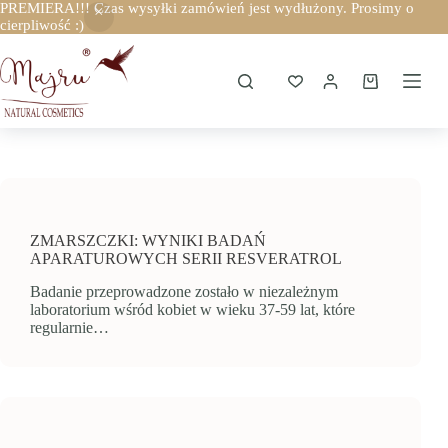
PREMIERA!!! Czas wysyłki zamówień jest wydłużony. Prosimy o
cierpliwość :)
Przejdź
do
treści
Koszyk
ZMARSZCZKI: WYNIKI BADAŃ
APARATUROWYCH SERII RESVERATROL
Badanie przeprowadzone zostało w niezależnym
laboratorium wśród kobiet w wieku 37-59 lat, które
regularnie…