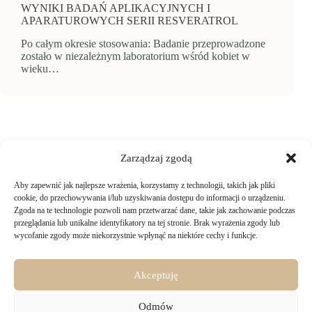
WYNIKI BADAŃ APLIKACYJNYCH I
APARATUROWYCH SERII RESVERATROL
Po całym okresie stosowania: Badanie przeprowadzone
zostało w niezależnym laboratorium wśród kobiet w
wieku…
Zarządzaj zgodą
Aby zapewnić jak najlepsze wrażenia, korzystamy z technologii, takich jak pliki
TWOJE ZAKUPY
cookie, do przechowywania i/lub uzyskiwania dostępu do informacji o urządzeniu.
Zgoda na te technologie pozwoli nam przetwarzać dane, takie jak zachowanie podczas
przeglądania lub unikalne identyfikatory na tej stronie. Brak wyrażenia zgody lub
Logowanie i rejestracja
wycofanie zgody może niekorzystnie wpłynąć na niektóre cechy i funkcje.
INFORMACJE PRAWNE
Jak złożyć zamówienie
Sposoby i koszty dostawy
Darmowa dostawa
Regulamin sklepu
Akceptuję
Formy płatności
KONTAKT
Polityka prywatności i pliki cookies
14 dni na zwrot zakupów
Bezpieczeństwo danych osobowych
Odmów
Materiały do pobrania