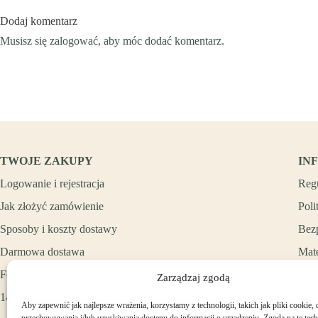
Dodaj komentarz
Musisz się
zalogować
, aby móc dodać komentarz.
TWOJE ZAKUPY
IN
Logowanie i rejestracja
Reg
Jak złożyć zamówienie
Poli
Sposoby i koszty dostawy
Bez
Darmowa dostawa
Mate
Formy płatności
Zarządzaj zgodą
14 dni na zwrot zakupów
Aby zapewnić jak najlepsze wrażenia, korzystamy z technologii, takich jak pliki cookie, 