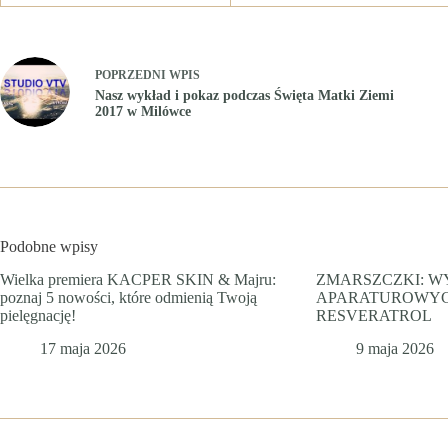
POPRZEDNI
WPIS
Nasz wykład i pokaz podczas Święta Matki Ziemi
2017 w Milówce
Podobne wpisy
Wielka premiera KACPER SKIN & Majru:
ZMARSZCZKI: W
poznaj 5 nowości, które odmienią Twoją
APARATUROWYCH
pielęgnację!
RESVERATROL
17 maja 2026
9 maja 2026