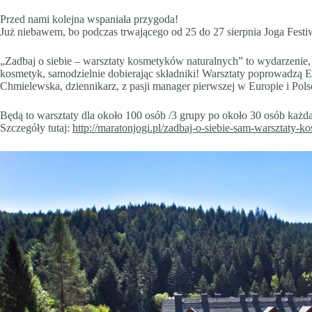
Przed nami kolejna wspaniała przygoda!
Już niebawem, bo podczas trwającego od 25 do 27 sierpnia Joga Fes
„Zadbaj o siebie – warsztaty kosmetyków naturalnych” to wydarzenie,
kosmetyk, samodzielnie dobierając składniki! Warsztaty poprowadzą Ew
Chmielewska, dziennikarz, z pasji manager pierwszej w Europie i Pols
Będą to warsztaty dla około 100 osób /3 grupy po około 30 osób każda
Szczegóły tutaj:
http://maratonjogi.pl/zadbaj-o-siebie-sam-warsztaty-