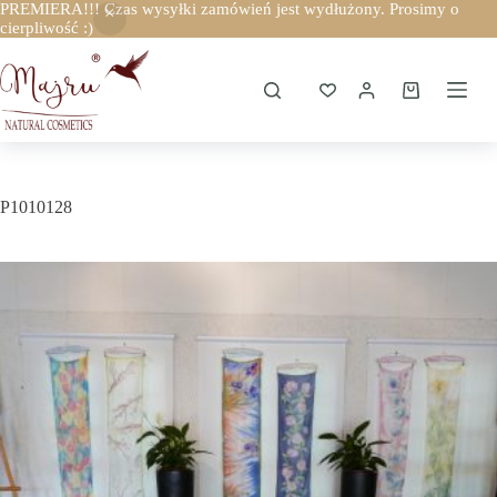
PREMIERA!!! Czas wysyłki zamówień jest wydłużony. Prosimy o
cierpliwość :)
Przejdź
do
treści
Koszyk
P1010128