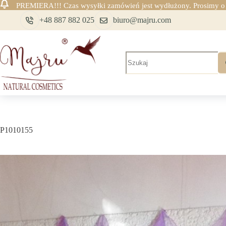
PREMIERA!!! Czas wysyłki zamówień jest wydłużony. Prosimy o c
Przejdź
+48 887 882 025
biuro@majru.com
do
treści
Brak
wyników
P1010155