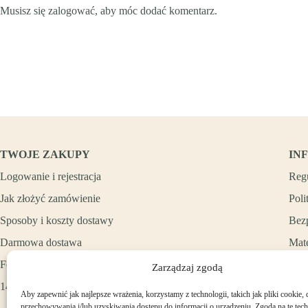
Musisz się
zalogować
, aby móc dodać komentarz.
TWOJE ZAKUPY
IN
Logowanie i rejestracja
Reg
Jak złożyć zamówienie
Poli
Sposoby i koszty dostawy
Bez
Darmowa dostawa
Mate
Formy płatności
Zarządzaj zgodą
14 dni na zwrot zakupów
Aby zapewnić jak najlepsze wrażenia, korzystamy z technologii, takich jak pliki cookie, 
przechowywania i/lub uzyskiwania dostępu do informacji o urządzeniu. Zgoda na te tec