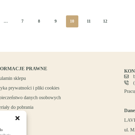
…
7
8
9
10
11
12
FORMACJE PRAWNE
KON
ulamin sklepu
tyka prywatności i pliki cookies
Pracu
pieczeństwo danych osobowych
riały do pobrania
Dane
LAVE
ul. M
do