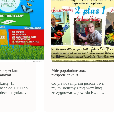
a Sądeckim
Miłe popołudnie oraz
kalnym!
niespodzianka!!!
zielę, 11
Co prawda impreza jeszcze trwa –
nach od 10:00 do
my musieliśmy z niej wcześniej
ądeckim rynku…
zrezygnować z powodu Ewuni…