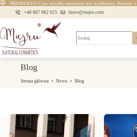
PREMIERA!!! Czas wysyłki zamówień jest wydłużony. Prosimy o c
Przejdź
+48 887 882 025
biuro@majru.com
do
treści
Brak
wyników
Blog
Strona główna
News
Blog