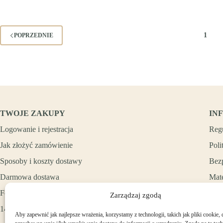
1
POPRZEDNIE
TWOJE ZAKUPY
IN
Logowanie i rejestracja
Reg
Jak złożyć zamówienie
Poli
Sposoby i koszty dostawy
Bez
Darmowa dostawa
Mate
Formy płatności
Zarządzaj zgodą
14 dni na zwrot zakupów
Aby zapewnić jak najlepsze wrażenia, korzystamy z technologii, takich jak pliki cookie, 