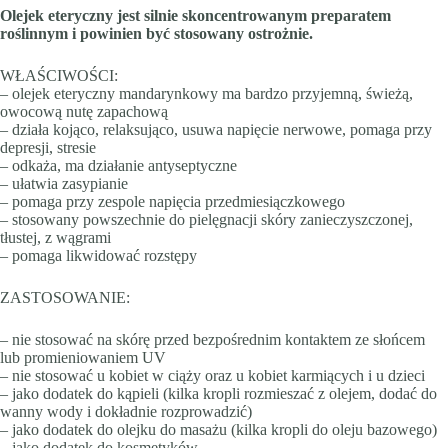
Olejek eteryczny jest silnie skoncentrowanym preparatem
roślinnym i powinien być stosowany ostrożnie.
WŁAŚCIWOŚCI:
– olejek eteryczny mandarynkowy ma bardzo przyjemną, świeżą,
owocową nutę zapachową
– działa kojąco, relaksująco, usuwa napięcie nerwowe, pomaga przy
depresji, stresie
– odkaża, ma działanie antyseptyczne
– ułatwia zasypianie
– pomaga przy zespole napięcia przedmiesiączkowego
– stosowany powszechnie do pielęgnacji skóry zanieczyszczonej,
tłustej, z wągrami
– pomaga likwidować rozstępy
ZASTOSOWANIE:
– nie stosować na skórę przed bezpośrednim kontaktem ze słońcem
lub promieniowaniem UV
– nie stosować u kobiet w ciąży oraz u kobiet karmiących i u dzieci
– jako dodatek do kąpieli (kilka kropli rozmieszać z olejem, dodać do
wanny wody i dokładnie rozprowadzić)
– jako dodatek do olejku do masażu (kilka kropli do oleju bazowego)
– jako dodatek do kosmetyków