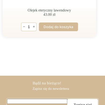
Olejek eteryczny lawendowy
43.00
zł
ilość
−
+
Dodaj do koszyka
Olejek
eteryczny
lawendowy
Bądź na bieżąco!
Zapisz się do newslettera