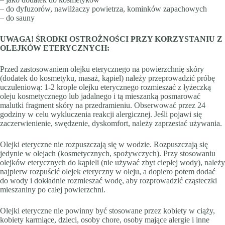
– do dyfuzorów, nawilżaczy powietrza, kominków zapachowych
– do sauny
UWAGA! ŚRODKI OSTROŻNOŚCI PRZY KORZYSTANIU Z
OLEJKÓW ETERYCZNYCH:
Przed zastosowaniem olejku eterycznego na powierzchnię skóry
(dodatek do kosmetyku, masaż, kąpiel) należy przeprowadzić próbę
uczuleniową: 1-2 krople olejku eterycznego rozmieszać z łyżeczką
oleju kosmetycznego lub jadalnego i tą mieszanką posmarować
malutki fragment skóry na przedramieniu. Obserwować przez 24
godziny w celu wykluczenia reakcji alergicznej. Jeśli pojawi się
zaczerwienienie, swędzenie, dyskomfort, należy zaprzestać używania.
Olejki eteryczne nie rozpuszczają się w wodzie. Rozpuszczają się
jedynie w olejach (kosmetycznych, spożywczych). Przy stosowaniu
olejków eterycznych do kąpieli (nie używać zbyt ciepłej wody), należy
najpierw rozpuścić olejek eteryczny w oleju, a dopiero potem dodać
do wody i dokładnie rozmieszać wodę, aby rozprowadzić cząsteczki
mieszaniny po całej powierzchni.
Olejki eteryczne nie powinny być stosowane przez kobiety w ciąży,
kobiety karmiące, dzieci, osoby chore, osoby mające alergie i inne