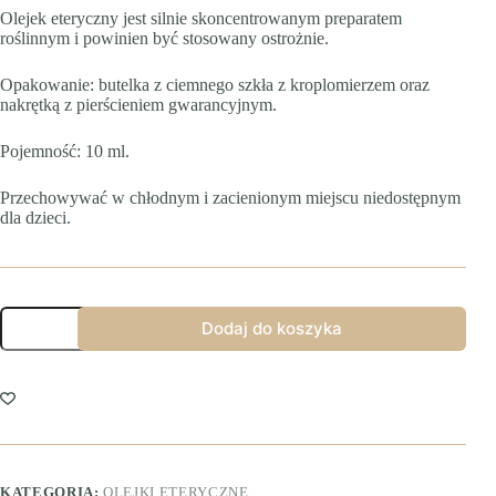
Olejek eteryczny jest silnie skoncentrowanym preparatem
roślinnym i powinien być stosowany ostrożnie.
Opakowanie: butelka z ciemnego szkła z kroplomierzem oraz
nakrętką z pierścieniem gwarancyjnym.
Pojemność: 10 ml.
Przechowywać w chłodnym i zacienionym miejscu niedostępnym
dla dzieci.
ilość
Dodaj do koszyka
Olejek
eteryczny
mandarynkowy
KATEGORIA:
OLEJKI ETERYCZNE