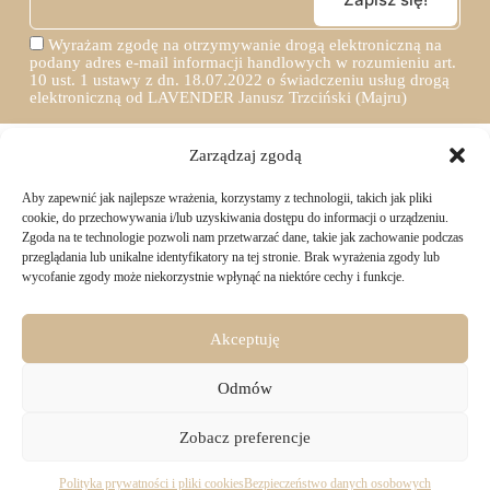
Wyrażam zgodę na otrzymywanie drogą elektroniczną na
podany adres e-mail informacji handlowych w rozumieniu art.
10 ust. 1 ustawy z dn. 18.07.2022 o świadczeniu usług drogą
elektroniczną od LAVENDER Janusz Trzciński (Majru)
Zarządzaj zgodą
Aby zapewnić jak najlepsze wrażenia, korzystamy z technologii, takich jak pliki
TWOJE ZAKUPY
cookie, do przechowywania i/lub uzyskiwania dostępu do informacji o urządzeniu.
Zgoda na te technologie pozwoli nam przetwarzać dane, takie jak zachowanie podczas
przeglądania lub unikalne identyfikatory na tej stronie. Brak wyrażenia zgody lub
Logowanie i rejestracja
wycofanie zgody może niekorzystnie wpłynąć na niektóre cechy i funkcje.
INFORMACJE PRAWNE
Jak złożyć zamówienie
Sposoby i koszty dostawy
Darmowa dostawa
Regulamin sklepu
Akceptuję
Formy płatności
KONTAKT
Polityka prywatności i pliki cookies
14 dni na zwrot zakupów
Bezpieczeństwo danych osobowych
Odmów
Materiały do pobrania
KONTAKT
Copyright © 2026 - Majru
Zobacz preferencje
biuro@majru.com
(+48) 887 882 025
Olejek eteryczny mandarynkowy
Dodaj do koszyka
Pracujemy od 9:00 do 16:00 w dni robocze.
32.00
zł
Polityka prywatności i pliki cookies
Bezpieczeństwo danych osobowych