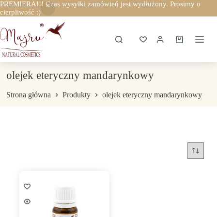
PREMIERA!!! Czas wysyłki zamówień jest wydłużony. Prosimy o
cierpliwość :)
Przejdź
do
treści
Koszyk
olejek eteryczny mandarynkowy
Strona główna
Produkty
olejek eteryczny mandarynkowy