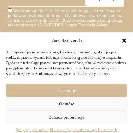
Wyrażam zgodę na otrzymywanie drogą elektroniczną na
podany adres e-mail informacji handlowych w rozumieniu art.
10 ust. 1 ustawy z dn. 18.07.2022 o świadczeniu usług drogą
elektroniczną od LAVENDER Janusz Trzciński (Majru)
Zarządzaj zgodą
Aby zapewnić jak najlepsze wrażenia, korzystamy z technologii, takich jak pliki
TWOJE ZAKUPY
cookie, do przechowywania i/lub uzyskiwania dostępu do informacji o urządzeniu.
Zgoda na te technologie pozwoli nam przetwarzać dane, takie jak zachowanie podczas
przeglądania lub unikalne identyfikatory na tej stronie. Brak wyrażenia zgody lub
Logowanie i rejestracja
wycofanie zgody może niekorzystnie wpłynąć na niektóre cechy i funkcje.
INFORMACJE PRAWNE
Jak złożyć zamówienie
Sposoby i koszty dostawy
Darmowa dostawa
Regulamin sklepu
Akceptuję
Formy płatności
KONTAKT
Polityka prywatności i pliki cookies
14 dni na zwrot zakupów
Bezpieczeństwo danych osobowych
Odmów
Materiały do pobrania
KONTAKT
Copyright © 2026 - Majru
Zobacz preferencje
biuro@majru.com
(+48) 887 882 025
Pracujemy od 9:00 do 16:00 w dni robocze.
Polityka prywatności i pliki cookies
Bezpieczeństwo danych osobowych