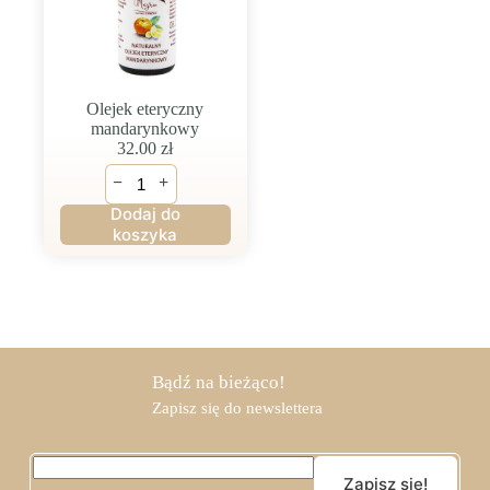
Olejek eteryczny
mandarynkowy
32.00
zł
ilość
−
+
Olejek
eteryczny
Dodaj do
mandarynkowy
koszyka
Bądź na bieżąco!
Zapisz się do newslettera