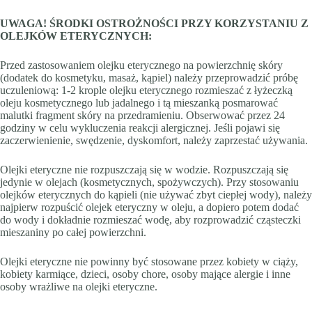
UWAGA! ŚRODKI OSTROŻNOŚCI PRZY KORZYSTANIU Z
OLEJKÓW ETERYCZNYCH:
Przed zastosowaniem olejku eterycznego na powierzchnię skóry
(dodatek do kosmetyku, masaż, kąpiel) należy przeprowadzić próbę
uczuleniową: 1-2 krople olejku eterycznego rozmieszać z łyżeczką
oleju kosmetycznego lub jadalnego i tą mieszanką posmarować
malutki fragment skóry na przedramieniu. Obserwować przez 24
godziny w celu wykluczenia reakcji alergicznej. Jeśli pojawi się
zaczerwienienie, swędzenie, dyskomfort, należy zaprzestać używania.
Olejki eteryczne nie rozpuszczają się w wodzie. Rozpuszczają się
jedynie w olejach (kosmetycznych, spożywczych). Przy stosowaniu
olejków eterycznych do kąpieli (nie używać zbyt ciepłej wody), należy
najpierw rozpuścić olejek eteryczny w oleju, a dopiero potem dodać
do wody i dokładnie rozmieszać wodę, aby rozprowadzić cząsteczki
mieszaniny po całej powierzchni.
Olejki eteryczne nie powinny być stosowane przez kobiety w ciąży,
kobiety karmiące, dzieci, osoby chore, osoby mające alergie i inne
osoby wrażliwe na olejki eteryczne.