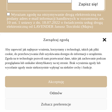
Wyrażam zgodę na otrzymywanie drogą elektroniczną na
podany adres e-mail informacji handlowych w rozumieniu art.
10 ust. 1 ustawy z dn. 18.07.2022 o świadczeniu usług drogą
elektroniczną od LAVENDER Janusz Trzciński (Majru)
Zarządzaj zgodą
Aby zapewnić jak najlepsze wrażenia, korzystamy z technologii, takich jak pliki
TWOJE ZAKUPY
cookie, do przechowywania i/lub uzyskiwania dostępu do informacji o urządzeniu.
Zgoda na te technologie pozwoli nam przetwarzać dane, takie jak zachowanie podczas
przeglądania lub unikalne identyfikatory na tej stronie. Brak wyrażenia zgody lub
Logowanie i rejestracja
wycofanie zgody może niekorzystnie wpłynąć na niektóre cechy i funkcje.
INFORMACJE PRAWNE
Jak złożyć zamówienie
Sposoby i koszty dostawy
Darmowa dostawa
Regulamin sklepu
Akceptuję
Formy płatności
KONTAKT
Polityka prywatności i pliki cookies
14 dni na zwrot zakupów
Bezpieczeństwo danych osobowych
Odmów
Materiały do pobrania
KONTAKT
Copyright © 2026 - Majru
Zobacz preferencje
biuro@majru.com
(+48) 887 882 025
Olejek eteryczny z jodły syberyjskiej (pichtowy)
Dodaj do koszyka