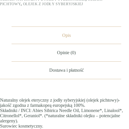
PICHTOWY
,
OLEJEK Z JODŁY SYBERYJSKIEJ
Opis
Opinie (0)
Dostawa i płatność
Naturalny olejek eteryczny z jodły syberyjskiej (olejek pichtowy)-
jakość zgodna z farmakopeą europejską 100%.
Składniki / INCI: Abies Sibirica Needle Oil, Limonene*, Linalool*,
Citronellol*, Geraniol*. (*naturalne składniki olejku – potencjalne
alergeny).
Surowiec kosmetyczny.