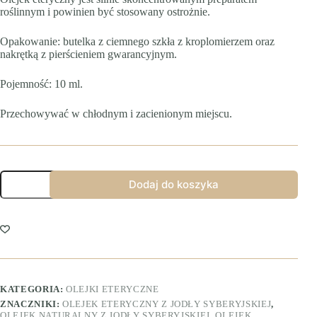
roślinnym i powinien być stosowany ostrożnie.
Opakowanie: butelka z ciemnego szkła z kroplomierzem oraz
nakrętką z pierścieniem gwarancyjnym.
Pojemność: 10 ml.
Przechowywać w chłodnym i zacienionym miejscu.
ilość
Dodaj do koszyka
Olejek
eteryczny
z
jodły
syberyjskiej
(pichtowy)
KATEGORIA:
OLEJKI ETERYCZNE
ZNACZNIKI:
OLEJEK ETERYCZNY Z JODŁY SYBERYJSKIEJ
,
OLEJEK NATURALNY Z JODŁY SYBERYJSKIEJ
,
OLEJEK