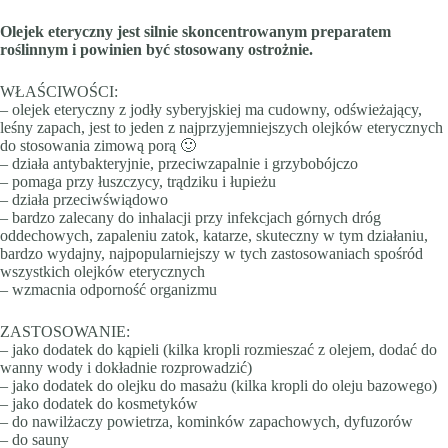
Olejek eteryczny jest silnie skoncentrowanym preparatem
roślinnym i powinien być stosowany ostrożnie.
WŁAŚCIWOŚCI:
– olejek eteryczny z jodły syberyjskiej ma cudowny, odświeżający,
leśny zapach, jest to jeden z najprzyjemniejszych olejków eterycznych
do stosowania zimową porą 🙂
– działa antybakteryjnie, przeciwzapalnie i grzybobójczo
– pomaga przy łuszczycy, trądziku i łupieżu
– działa przeciwświądowo
– bardzo zalecany do inhalacji przy infekcjach górnych dróg
oddechowych, zapaleniu zatok, katarze, skuteczny w tym działaniu,
bardzo wydajny, najpopularniejszy w tych zastosowaniach spośród
wszystkich olejków eterycznych
– wzmacnia odporność organizmu
ZASTOSOWANIE:
– jako dodatek do kąpieli (kilka kropli rozmieszać z olejem, dodać do
wanny wody i dokładnie rozprowadzić)
– jako dodatek do olejku do masażu (kilka kropli do oleju bazowego)
– jako dodatek do kosmetyków
– do nawilżaczy powietrza, kominków zapachowych, dyfuzorów
– do sauny