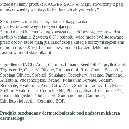
Przedstawiamy produkt KACPER SKIN & Majru stworzony z pasji,
miłości i wiedzy o dobrych składnikach aktywnych 🙂
Serum stworzone dla osób, które szukają działania
przeciwstarzeniowego i regenerującego.
Serum ma lekką, emulsyjną konsystencję, dobrze się rozprowadza i
szybko wchłania. Zawiera 0,5% retinolu, więc może być stosowane
przez osoby, które mają już zakończoną kurację niższymi stężeniami
retinolu (np. 0,25%). Pachnie przyjemnie i bardzo delikatnie
zastosowanymi składnikami.
Ingredients (INCI): Aqua, Citrullus Lanatus Seed Oil, Caprylic/Capric
Triglyceride, Cetearyl Olivate, Propanediol, Rosa Canina Seed Oil,
Sorbitan Olivate, Sorbitol, Squalane, Tocopheryl Acetate, Panthenol,
Allantoin, Phospholipids, Retinol, Potassium Sorbate, Sodium
Benzoate, Hyaluronic Acid, Citric Acid, Sodium Lauroyl Lactylate,
Sodium Hyaluronate, Ceramide NP, Phenoxyethanol, Ceramide AP,
Phytosphingosine, Cholesterol, Xanthan Gum, Carbomer,
Ethylhexylglycerin, Ceramide EOP.
Produkt przebadany dermatologicznie pod nadzorem lekarza
dermatologa.