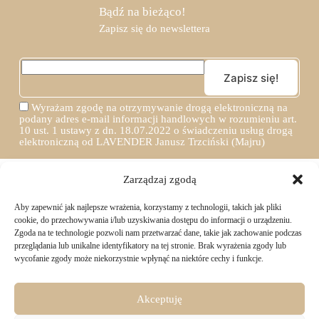
Bądź na bieżąco!
Zapisz się do newslettera
Wyrażam zgodę na otrzymywanie drogą elektroniczną na
podany adres e-mail informacji handlowych w rozumieniu art.
10 ust. 1 ustawy z dn. 18.07.2022 o świadczeniu usług drogą
elektroniczną od LAVENDER Janusz Trzciński (Majru)
Zarządzaj zgodą
Aby zapewnić jak najlepsze wrażenia, korzystamy z technologii, takich jak pliki
TWOJE ZAKUPY
cookie, do przechowywania i/lub uzyskiwania dostępu do informacji o urządzeniu.
Zgoda na te technologie pozwoli nam przetwarzać dane, takie jak zachowanie podczas
przeglądania lub unikalne identyfikatory na tej stronie. Brak wyrażenia zgody lub
Logowanie i rejestracja
wycofanie zgody może niekorzystnie wpłynąć na niektóre cechy i funkcje.
INFORMACJE PRAWNE
Jak złożyć zamówienie
Sposoby i koszty dostawy
Darmowa dostawa
Regulamin sklepu
Akceptuję
Formy płatności
KONTAKT
Polityka prywatności i pliki cookies
14 dni na zwrot zakupów