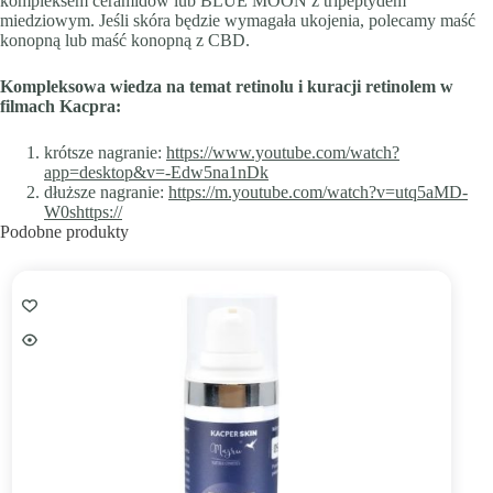
kompleksem ceramidów lub BLUE MOON z tripeptydem
miedziowym. Jeśli skóra będzie wymagała ukojenia, polecamy maść
konopną lub maść konopną z CBD.
Kompleksowa wiedza na temat retinolu i kuracji retinolem w
filmach Kacpra:
krótsze nagranie:
https://www.youtube.com/watch?
app=desktop&v=-Edw5na1nDk
dłuższe nagranie:
https://m.youtube.com/watch?v=utq5aMD-
W0shttps://
Podobne produkty