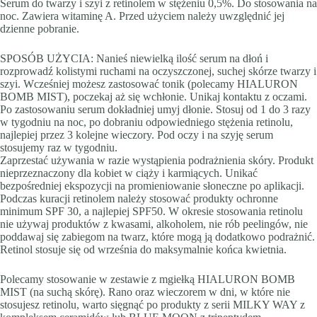
Serum do twarzy i szyi z retinolem w stężeniu 0,5%. Do stosowania na
noc. Zawiera witaminę A. Przed użyciem należy uwzględnić jej
dzienne pobranie.
SPOSÓB UŻYCIA: Nanieś niewielką ilość serum na dłoń i
rozprowadź kolistymi ruchami na oczyszczonej, suchej skórze twarzy i
szyi. Wcześniej możesz zastosować tonik (polecamy HIALURON
BOMB MIST), poczekaj aż się wchłonie. Unikaj kontaktu z oczami.
Po zastosowaniu serum dokładniej umyj dłonie. Stosuj od 1 do 3 razy
w tygodniu na noc, po dobraniu odpowiedniego stężenia retinolu,
najlepiej przez 3 kolejne wieczory. Pod oczy i na szyję serum
stosujemy raz w tygodniu.
Zaprzestać używania w razie wystąpienia podrażnienia skóry. Produkt
nieprzeznaczony dla kobiet w ciąży i karmiących. Unikać
bezpośredniej ekspozycji na promieniowanie słoneczne po aplikacji.
Podczas kuracji retinolem należy stosować produkty ochronne
minimum SPF 30, a najlepiej SPF50. W okresie stosowania retinolu
nie używaj produktów z kwasami, alkoholem, nie rób peelingów, nie
poddawaj się zabiegom na twarz, które mogą ją dodatkowo podrażnić.
Retinol stosuje się od września do maksymalnie końca kwietnia.
Polecamy stosowanie w zestawie z mgiełką HIALURON BOMB
MIST (na suchą skórę). Rano oraz wieczorem w dni, w które nie
stosujesz retinolu, warto sięgnąć po produkty z serii MILKY WAY z