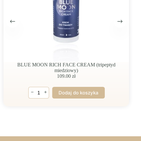
BLUE MOON RICH FACE CREAM (tripeptyd
miedziowy)
109.00
zł
ilość
−
+
Dodaj do koszyka
BLUE
MOON
RICH
FACE
CREAM
(tripeptyd
miedziowy)