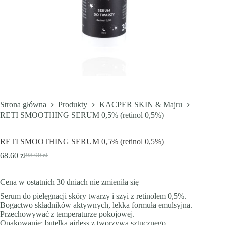
Strona główna
Produkty
KACPER SKIN & Majru
RETI SMOOTHING SERUM 0,5% (retinol 0,5%)
RETI SMOOTHING SERUM 0,5% (retinol 0,5%)
68.60
zł
98.00
zł
Pierwotna
Aktualna
cena
cena
wynosiła:
wynosi:
Cena w ostatnich 30 dniach nie zmieniła się
98.00 zł.
68.60 zł.
Serum do pielęgnacji skóry twarzy i szyi z retinolem 0,5%.
Bogactwo składników aktywnych, lekka formuła emulsyjna.
Przechowywać z temperaturze pokojowej.
Opakowanie: butelka airless z tworzywa sztucznego.