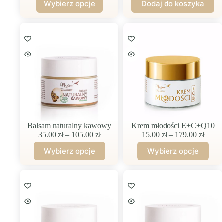
Wybierz opcje
Dodaj do koszyka
26.00 zł
hialuronowy
Ten
do
3%
produkt
(nawilżenie)
49.00 zł
ma
wiele
wariantów.
Opcje
można
wybrać
na
stronie
produktu
Balsam naturalny kawowy
Krem młodości E+C+Q10
Zakres
Zakre
35.00
zł
–
105.00
zł
15.00
zł
–
179.00
zł
cen:
cen:
Wybierz opcje
Wybierz opcje
od
od
Ten
Ten
35.00 zł
15.00
produkt
produkt
do
do
ma
ma
105.00 zł
179.0
wiele
wiele
wariantów.
wariantów.
Opcje
Opcje
można
można
wybrać
wybrać