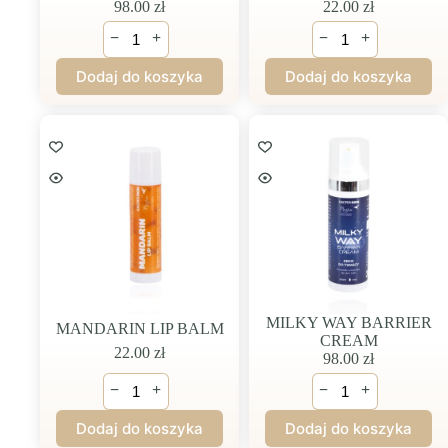
98.00
zł
22.00
zł
ilość
ilość
−
+
−
+
RESVERATROL
CHOCO-
SERUM
ORANGE
Dodaj do koszyka
Dodaj do koszyka
LIP
BALM
MILKY WAY BARRIER
MANDARIN LIP BALM
CREAM
22.00
zł
98.00
zł
ilość
ilość
−
+
−
+
MANDARIN
MILKY
LIP
WAY
Dodaj do koszyka
Dodaj do koszyka
BALM
BARRIER
CREAM