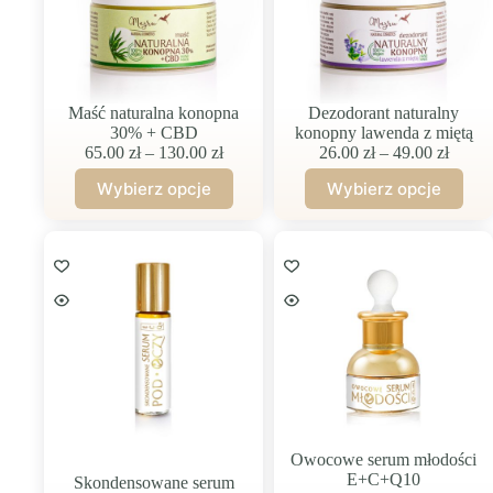
na
na
stronie
stronie
produktu
produktu
Maść naturalna konopna
Dezodorant naturalny
30% + CBD
konopny lawenda z miętą
Zakres
Zakre
65.00
zł
–
130.00
zł
26.00
zł
–
49.00
zł
cen:
cen:
Wybierz opcje
Wybierz opcje
od
od
Ten
Ten
65.00 zł
26.00 
produkt
produkt
do
do
ma
ma
130.00 zł
49.00 
wiele
wiele
wariantów.
wariantów.
Opcje
Opcje
można
można
wybrać
wybrać
na
na
stronie
stronie
produktu
produktu
Owocowe serum młodości
E+C+Q10
Skondensowane serum