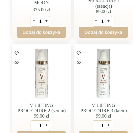
PROCEDURE 1
MOON
(esencja)
335.00
zł
89.00
zł
ilość
ilość
−
+
−
+
Wakacyjny
V
zestaw
LIFTING
Dodaj do koszyka
Dodaj do koszyka
BLUE
PROCEDURE
MOON
1
(esencja)
V LIFTING
V LIFTING
PROCEDURE 2 (serum)
PROCEDURE 3 (krem)
99.00
zł
99.00
zł
ilość
ilość
−
+
−
+
V
V
LIFTING
LIFTING