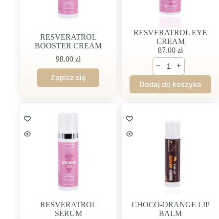
RESVERATROL EYE
RESVERATROL
CREAM
BOOSTER CREAM
87.00
zł
98.00
zł
ilość
−
+
RESVERATROL
EYE
Dodaj do koszyka
CREAM
RESVERATROL
CHOCO-ORANGE LIP
SERUM
BALM