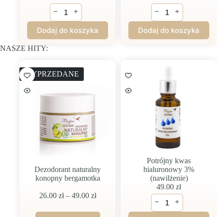
ilość
ilość
−
+
−
+
BLUE
BLUE
MOON
MOON
Dodaj do koszyka
Dodaj do koszyka
SERUM
RICH
(tripeptyd
FACE
NASZE HITY:
miedziowy)
CREAM
(tripeptyd
miedziowy)
WYPRZEDANE
Potrójny kwas
hialuronowy 3%
Dezodorant naturalny
(nawilżenie)
konopny bergamotka
49.00
zł
Zakres
26.00
zł
–
49.00
zł
ilość
−
+
cen:
Potrójny
od
kwas