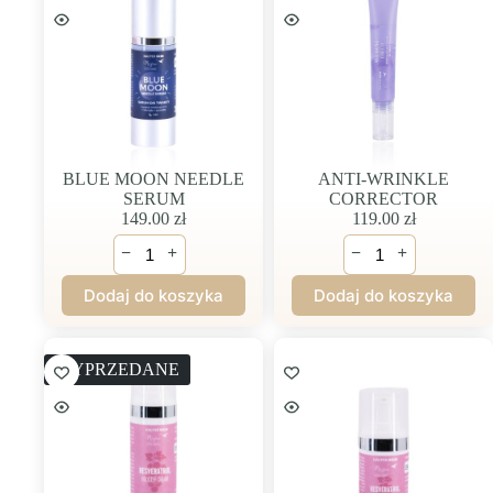
BLUE MOON NEEDLE
ANTI-WRINKLE
SERUM
CORRECTOR
149.00
zł
119.00
zł
ilość
ilość
−
+
−
+
BLUE
ANTI-
MOON
WRINKLE
Dodaj do koszyka
Dodaj do koszyka
NEEDLE
CORRECTOR
SERUM
WYPRZEDANE