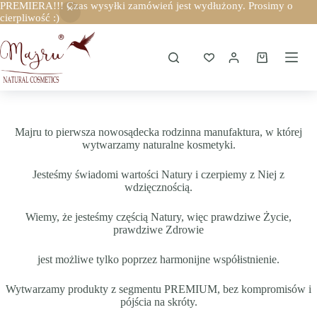
PREMIERA!!! Czas wysyłki zamówień jest wydłużony. Prosimy o
cierpliwość :)
Przejdź
do
treści
Koszyk
Majru to pierwsza nowosądecka rodzinna manufaktura, w której
wytwarzamy naturalne kosmetyki.
Jesteśmy świadomi wartości Natury i czerpiemy z Niej z
wdzięcznością.
Wiemy, że jesteśmy częścią Natury, więc prawdziwe Życie,
prawdziwe Zdrowie
jest możliwe tylko poprzez harmonijne współistnienie.
Wytwarzamy produkty z segmentu PREMIUM, bez kompromisów i
pójścia na skróty.