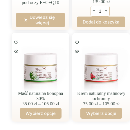
139.00
zł
pod oczy E+C+Q10
ilość
−
+
Owocowe
Dowiedz się
serum
Dodaj do koszyka
więcej
młodości
E+C+Q10
Maść naturalna konopna
Krem naturalny malinowy
30%
ochronny
Zakres
Zakre
35.00
zł
–
105.00
zł
35.00
zł
–
105.00
zł
cen:
cen:
Wybierz opcje
Wybierz opcje
od
od
Ten
Ten
35.00 zł
35.00
produkt
produkt
do
do
ma
ma
105.00 zł
105.0