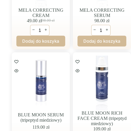
MELA CORRECTING
MELA CORRECTING
CREAM
SERUM
49.00
zł
98.00
zł
98.00
zł
Pierwotna
Aktualna
ilość
ilość
cena
cena
−
+
−
+
MELA
MELA
wynosiła:
wynosi:
CORRECTING
CORRECTING
98.00 zł.
49.00 zł.
Dodaj do koszyka
Dodaj do koszyka
CREAM
SERUM
BLUE MOON RICH
BLUE MOON SERUM
FACE CREAM (tripeptyd
(tripeptyd miedziowy)
miedziowy)
119.00
zł
109.00
zł