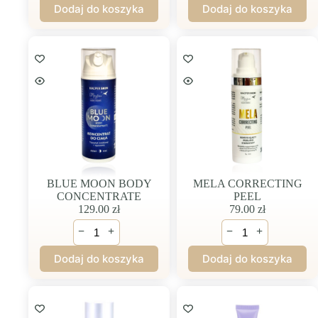
Dodaj do koszyka
Dodaj do koszyka
PROCEDURE
PROCEDURE
2
3
(serum)
(krem)
BLUE MOON BODY
MELA CORRECTING
CONCENTRATE
PEEL
129.00
zł
79.00
zł
ilość
ilość
−
+
−
+
BLUE
MELA
MOON
CORRECTING
Dodaj do koszyka
Dodaj do koszyka
BODY
PEEL
CONCENTRATE