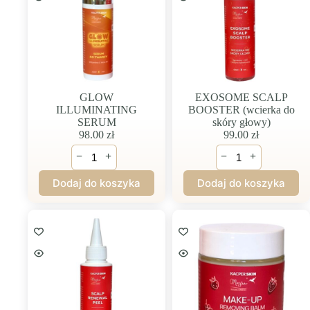
GLOW
EXOSOME SCALP
ILLUMINATING
BOOSTER (wcierka do
SERUM
skóry głowy)
98.00
zł
99.00
zł
ilość
ilość
−
+
−
+
GLOW
EXOSOME
ILLUMINATING
SCALP
Dodaj do koszyka
Dodaj do koszyka
SERUM
BOOSTER
(wcierka
do
skóry
głowy)