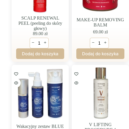
SCALP RENEWAL
MAKE-UP REMOVING
PEEL (peeling do skóry
BALM
głowy)
69.00
zł
89.00
zł
ilość
ilość
−
+
−
+
SCALP
MAKE-
RENEWAL
UP
Dodaj do koszyka
Dodaj do koszyka
PEEL
REMOVING
(peeling
BALM
do
skóry
głowy)
V LIFTING
Wakacyjny zestaw BLUE