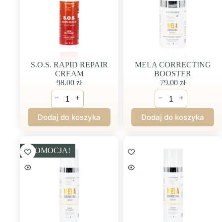
S.O.S. RAPID REPAIR
MELA CORRECTING
CREAM
BOOSTER
98.00
zł
79.00
zł
ilość
ilość
−
+
−
+
S.O.S.
MELA
RAPID
CORRECTING
Dodaj do koszyka
Dodaj do koszyka
REPAIR
BOOSTER
CREAM
PROMOCJA!