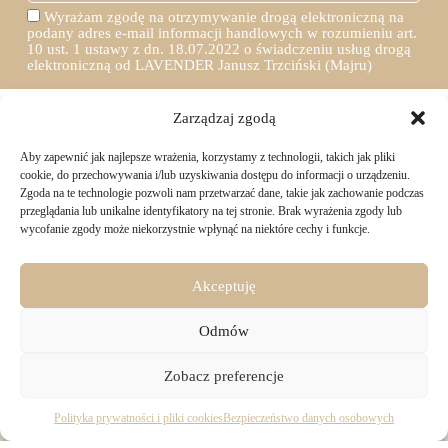
Wyrażam zgodę na otrzymywanie drogą elektroniczną na
podany adres e-mail informacji handlowych w rozumieniu art.
10 ust. 1 ustawy z dn. 18.07.2022 o świadczeniu usług drogą
elektroniczną od LAVENDER Janusz Trzciński (Majru)
Zarządzaj zgodą
Aby zapewnić jak najlepsze wrażenia, korzystamy z technologii, takich jak pliki
TWOJE ZAKUPY
cookie, do przechowywania i/lub uzyskiwania dostępu do informacji o urządzeniu.
Zgoda na te technologie pozwoli nam przetwarzać dane, takie jak zachowanie podczas
przeglądania lub unikalne identyfikatory na tej stronie. Brak wyrażenia zgody lub
Logowanie i rejestracja
wycofanie zgody może niekorzystnie wpłynąć na niektóre cechy i funkcje.
INFORMACJE PRAWNE
Jak złożyć zamówienie
Sposoby i koszty dostawy
Darmowa dostawa
Regulamin sklepu
Akceptuję
Formy płatności
KONTAKT
Polityka prywatności i pliki cookies
14 dni na zwrot zakupów
Bezpieczeństwo danych osobowych
Odmów
Materiały do pobrania
KONTAKT
Copyright © 2026 - Majru
Zobacz preferencje
biuro@majru.com
(+48) 887 882 025
Pracujemy od 9:00 do 16:00 w dni robocze.
Polityka prywatności i pliki cookies
Bezpieczeństwo danych osobowych