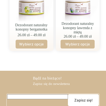
Dezodorant naturalny
Dezodorant naturalny
konopny lawenda z
konopny bergamotka
miętą
Zakres
26.00
zł
–
49.00
zł
Zakres
26.00
zł
–
49.00
zł
cen:
cen:
od
Wybierz opcje
Wybierz opcje
od
Ten
Ten
26.00 zł
26.00 zł
produkt
produkt
do
do
ma
ma
49.00 zł
49.00 zł
wiele
wiele
wariantów.
wariantów.
Opcje
Opcje
można
można
wybrać
wybrać
Bądź na bieżąco!
na
na
Zapisz się do newslettera
stronie
stronie
produktu
produktu