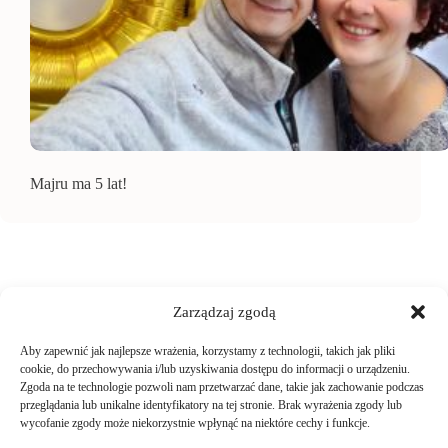
Majru ma 5 lat!
Zarządzaj zgodą
Aby zapewnić jak najlepsze wrażenia, korzystamy z technologii, takich jak pliki
TWOJE ZAKUPY
cookie, do przechowywania i/lub uzyskiwania dostępu do informacji o urządzeniu.
Zgoda na te technologie pozwoli nam przetwarzać dane, takie jak zachowanie podczas
przeglądania lub unikalne identyfikatory na tej stronie. Brak wyrażenia zgody lub
Logowanie i rejestracja
wycofanie zgody może niekorzystnie wpłynąć na niektóre cechy i funkcje.
INFORMACJE PRAWNE
Jak złożyć zamówienie